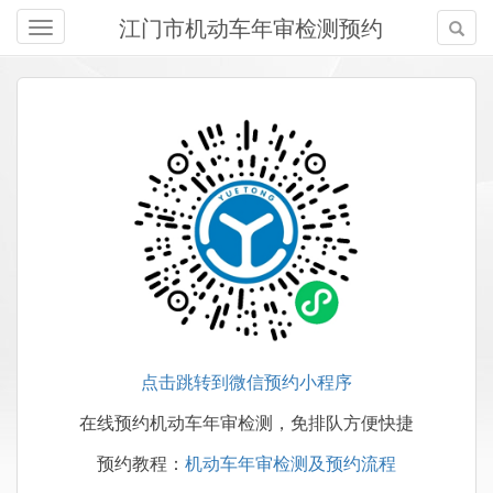
江门市机动车年审检测预约
点击跳转到微信预约小程序
在线预约机动车年审检测，免排队方便快捷
预约教程：
机动车年审检测及预约流程