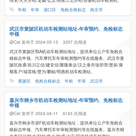
维安/火火分站/龙威/弘义/雨衡江北分站/苏桑机动车检测站。
年检
年审
浦口区
免检合格标志
南京市
武汉市黄陂区机动车检测站地址-年审预约、免检标志
申领
@Cat 发布于 2024-05-13
3297 次阅读
武汉市黄陂区鄂A机动车检测站地址，提供单位公户车免检合
格标志申领、汽车摩托车年审检测预约等在线服务。武汉市黄
陂区政通/前川正信/建安信/聚隆泰达/汉之泰市场管理/楚泉/康
顺客户/福雷格/楚为/鹏鲲/明惠机动车检测站。
黄陂区
免检合格标志
年检
年审
武汉市
嘉兴市桐乡市机动车检测站地址-年审预约、免检标志
申领
@Cat 发布于 2024-04-11
6143 次阅读
嘉兴市桐乡市浙F机动车检测站地址，提供单位公户车免检合
格标志申领、汽车摩托车年审检测预约等在线服务。嘉兴市桐