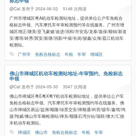
标志申领
@Cat 发布于 2024-06-02
5148 次阅读
广州市增城区粤A机动车检测站地址，提供单位公户车免检合
格标志申领、汽车摩托车年审检测预约等在线服务。广州市增
城区增正/塘美/亚飞豪健/途进/润和/市安迅/龙泰/嘉保/顺锦/新道
安/雁塔/岭秀/巽安/新塘/润新/中燊/长岗/骏鑫/众海/荔江机动车
检测站。
广州市
免检合格标志
年检
年审
增城区
佛山市禅城区机动车检测站地址-年审预约、免检标志
申领
@Cat 发布于 2024-05-30
3547 次阅读
佛山市禅城区粤E粤X粤Y机动车检测站地址，提供单位公户车
免检合格标志申领、汽车摩托车年审检测预约等在线服务。佛
山市禅城区易运/益洲/顺隆/绿景交安/禅顺通/科营/骏车/鑫驾/鸿
捷/翔威/佛山市车辆检测站/禅东/顺隆石湾分站/瑞联/佛大/汇德
丰机动车检测站。
禅城区
佛山市
免检合格标志
年检
年审