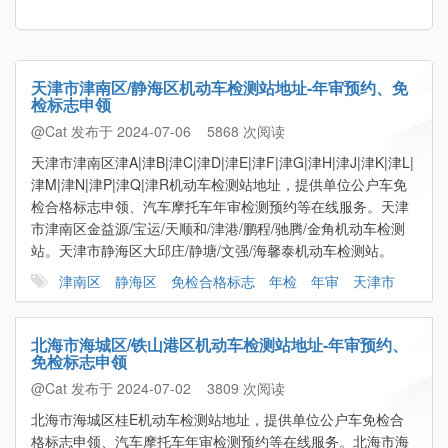
天津市津南区/静海区机动车检测站地址-年审预约、免
检标志申领
@Cat 发布于 2024-07-06
5868 次阅读
天津市津南区津A|津B|津C|津D|津E|津F|津G|津H|津J|津K|津L|
津M|津N|津P|津Q|津R机动车检测站地址，提供单位公户车免
检合格标志申领、汽车摩托车年审检测预约等在线服务。天津
市津南区金益源/宝运/天顺和/津港/鹏程/驰腾/金角机动车检测
站。天津市静海区大邱庄/静塘/文强/海馨泰机动车检测站。
津南区
静海区
免检合格标志
年检
年审
天津市
北海市海城区/铁山港区机动车检测站地址-年审预约、
免检标志申领
@Cat 发布于 2024-07-02
3809 次阅读
北海市海城区桂E机动车检测站地址，提供单位公户车免检合
格标志申领、汽车摩托车年审检测预约等在线服务。北海市海