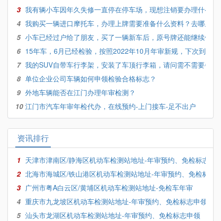
3
我有辆小车因年久失修一直停在停车场，现想注销要办理什么手
4
我购买一辆进口摩托车，办理上牌需要准备什么资料？去哪里办
5
小车已经过户给了朋友，买了一辆新车后，原号牌还能继续使用
6
15年车，6月已经检验，按照2022年10月年审新规，下次到底怎
7
我的SUV自带车行李架，安装了车顶行李箱，请问需不需要备案
8
单位企业公司车辆如何申领检验合格标志？
9
外地车辆能否在江门办理年审检测？
10
江门市汽车年审年检代办，在线预约-上门接车-足不出户
资讯排行
1
天津市津南区/静海区机动车检测站地址-年审预约、免检标志申
2
北海市海城区/铁山港区机动车检测站地址-年审预约、免检标志
3
广州市粤A白云区/黄埔区机动车检测站地址-免检车年审
4
重庆市九龙坡区机动车检测站地址-年审预约、免检标志申领
5
汕头市龙湖区机动车检测站地址-年审预约、免检标志申领