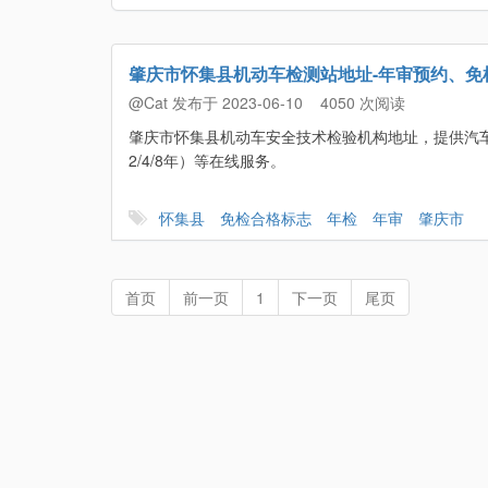
肇庆市怀集县机动车检测站地址-年审预约、免
@Cat 发布于 2023-06-10
4050 次阅读
肇庆市怀集县机动车安全技术检验机构地址，提供汽
2/4/8年）等在线服务。
怀集县
免检合格标志
年检
年审
肇庆市
首页
前一页
1
下一页
尾页