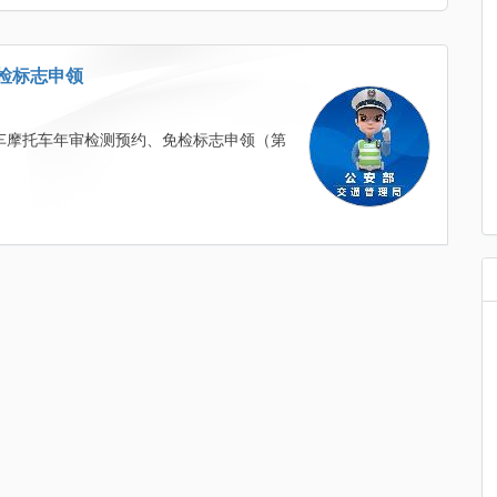
检标志申领
车摩托车年审检测预约、免检标志申领（第