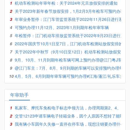
1
机动车检测站年审年检：关于2024年元旦放假安排的通知
2
关于2023年新年春节放假安排，1月2月3月年检车可预约办理
3
年审业务暂停：江门车管监管系统于2022年11月26日进行系统
4
可预约办理11月12月、2023年1月到期年检年审车辆
5
年检暂停：江门机动车排放监管系统于2022年9月23日进行系统
6
2022年国庆节10月1日至7日，江门机动车检测站放假安排的通
7
关于2022年中秋节（9月10日至12日）机动车检测站放假安排
8
9月、10月、11月到期年检车辆可网上预约办理@江门粤J车主
9
@江门车主：7月、8月、9月到期的车辆可以安排预约办理年审
10
4月、5月、6月到期年审车辆可预约办理#江海/蓬江/礼乐车主#
年审助手
1
私家车、摩托车免检电子标志申领方法，办理周期第2、4、8年
2
交管12123申请车辆电子转籍业务，因个人原因不想转了能取消
3
我有辆小车因年久失修一直停在停车场，现想注销要办理什么手