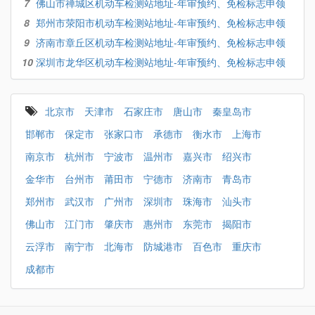
7
佛山市禅城区机动车检测站地址-年审预约、免检标志申领
8
郑州市荥阳市机动车检测站地址-年审预约、免检标志申领
9
济南市章丘区机动车检测站地址-年审预约、免检标志申领
10
深圳市龙华区机动车检测站地址-年审预约、免检标志申领
北京市
天津市
石家庄市
唐山市
秦皇岛市
邯郸市
保定市
张家口市
承德市
衡水市
上海市
南京市
杭州市
宁波市
温州市
嘉兴市
绍兴市
金华市
台州市
莆田市
宁德市
济南市
青岛市
郑州市
武汉市
广州市
深圳市
珠海市
汕头市
佛山市
江门市
肇庆市
惠州市
东莞市
揭阳市
云浮市
南宁市
北海市
防城港市
百色市
重庆市
成都市