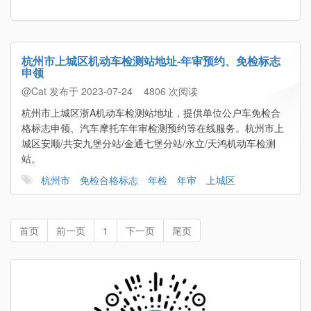
杭州市上城区机动车检测站地址-年审预约、免检标志
申领
@Cat 发布于 2023-07-24
4806 次阅读
杭州市上城区浙A机动车检测站地址，提供单位公户车免检合
格标志申领、汽车摩托车年审检测预约等在线服务。杭州市上
城区安顺/共安九堡分站/金通七堡分站/永立/天鸿机动车检测
站。
杭州市
免检合格标志
年检
年审
上城区
首页
前一页
1
下一页
尾页