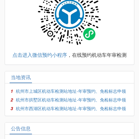
点击进入微信预约小程序
，在线预约机动车年审检测
当地资讯
1
杭州市上城区机动车检测站地址-年审预约、免检标志申领
2
杭州市拱墅区机动车检测站地址-年审预约、免检标志申领
3
杭州市西湖区机动车检测站地址-年审预约、免检标志申领
公告信息