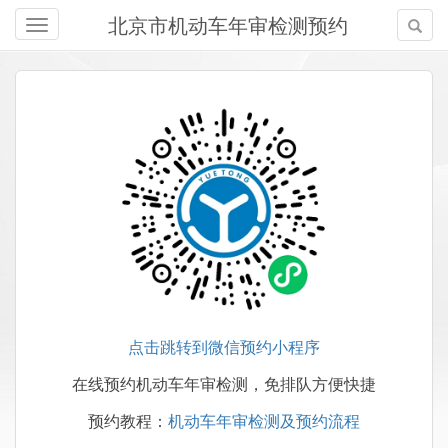
北京市机动车年审检测预约
点击跳转到微信预约小程序
在线预约机动车年审检测，免排队方便快捷
预约教程：
机动车年审检测及预约流程