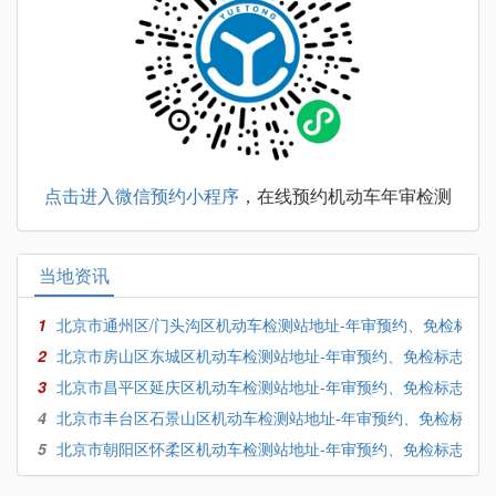
点击进入微信预约小程序
，在线预约机动车年审检测
当地资讯
1
北京市通州区/门头沟区机动车检测站地址-年审预约、免检标志
2
北京市房山区东城区机动车检测站地址-年审预约、免检标志申领
3
北京市昌平区延庆区机动车检测站地址-年审预约、免检标志申领
4
北京市丰台区石景山区机动车检测站地址-年审预约、免检标志
5
北京市朝阳区怀柔区机动车检测站地址-年审预约、免检标志申领