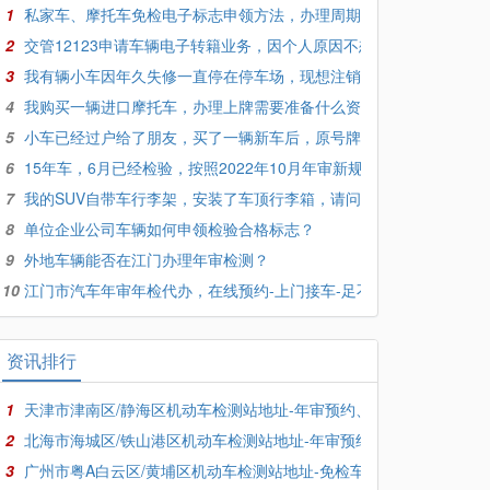
1
私家车、摩托车免检电子标志申领方法，办理周期第2、4、8年
2
交管12123申请车辆电子转籍业务，因个人原因不想转了能取消吗？
3
我有辆小车因年久失修一直停在停车场，现想注销要办理什么手续？
4
我购买一辆进口摩托车，办理上牌需要准备什么资料？去哪里办理？
5
小车已经过户给了朋友，买了一辆新车后，原号牌还能继续使用吗？
6
15年车，6月已经检验，按照2022年10月年审新规，下次到底怎么检
7
我的SUV自带车行李架，安装了车顶行李箱，请问需不需要备案？
8
单位企业公司车辆如何申领检验合格标志？
9
外地车辆能否在江门办理年审检测？
10
江门市汽车年审年检代办，在线预约-上门接车-足不出户
资讯排行
1
天津市津南区/静海区机动车检测站地址-年审预约、免检标志申领
2
北海市海城区/铁山港区机动车检测站地址-年审预约、免检标志申领
3
广州市粤A白云区/黄埔区机动车检测站地址-免检车年审