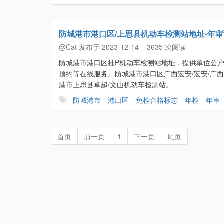
防城港市港口区/上思县机动车检测站地址-年
@Cat 发布于 2023-12-14
3635 次阅读
防城港市港口区桂P机动车检测站地址，提供单位公
预约等在线服务。防城港市港口区广西宏安/宏安/广西
港市上思县卓超/文山机动车检测站。
防城港市
港口区
免检合格标志
年检
年审
首页
前一页
1
下一页
尾页