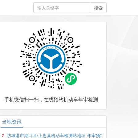
搜索
手机微信扫一扫，在线预约机动车年审检测
当地资讯
1
防城港市港口区/上思县机动车检测站地址-年审预约、免检标志申领