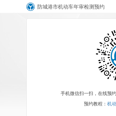
防城港市机动车年审检测预约
手机微信扫一扫，在线预
预约教程：
机