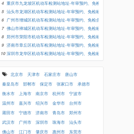
4
重庆市九龙坡区机动车检测站地址-年审预约、免检标志申领
5
汕头市龙湖区机动车检测站地址-年审预约、免检标志申领
6
广州市增城区机动车检测站地址-年审预约、免检合格标志申领
7
佛山市禅城区机动车检测站地址-年审预约、免检标志申领
8
郑州市荥阳市机动车检测站地址-年审预约、免检标志申领
9
济南市章丘区机动车检测站地址-年审预约、免检标志申领
10
深圳市龙华区机动车检测站地址-年审预约、免检标志申领
北京市
天津市
石家庄市
唐山市
秦皇岛市
邯郸市
保定市
张家口市
承德市
衡水市
上海市
南京市
杭州市
宁波市
温州市
嘉兴市
绍兴市
金华市
台州市
莆田市
宁德市
济南市
青岛市
郑州市
武汉市
广州市
深圳市
珠海市
汕头市
佛山市
江门市
肇庆市
惠州市
东莞市