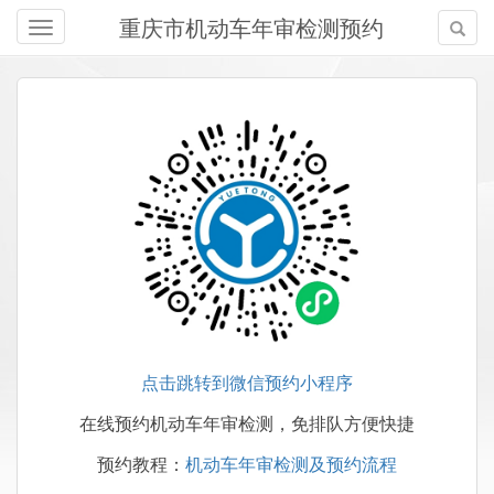
重庆市机动车年审检测预约
点击跳转到微信预约小程序
在线预约机动车年审检测，免排队方便快捷
预约教程：
机动车年审检测及预约流程