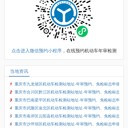
点击进入微信预约小程序
，在线预约机动车年审检测
当地资讯
1
重庆市九龙坡区机动车检测站地址-年审预约、免检标志申领
2
重庆市合川区黔江区机动车检测站地址-年审预约、免检标志申领
3
重庆市巴南梁平区机动车检测站地址-年审预约、免检标志申领
4
重庆市武隆区渝北区机动车检测站地址-年审预约、免检标志申领
5
重庆市南岸区云阳县机动车检测站地址-年审预约、免检标志申领
6
重庆市沙坪坝区机动车检测站地址-年审预约、免检标志申领