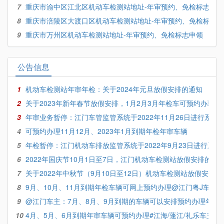
7
重庆市渝中区江北区机动车检测站地址-年审预约、免检标志申领
8
重庆市涪陵区大渡口区机动车检测站地址-年审预约、免检标志
9
重庆市万州区机动车检测站地址-年审预约、免检标志申领
公告信息
1
机动车检测站年审年检：关于2024年元旦放假安排的通知
2
关于2023年新年春节放假安排，1月2月3月年检车可预约办理
3
年审业务暂停：江门车管监管系统于2022年11月26日进行系统
4
可预约办理11月12月、2023年1月到期年检年审车辆
5
年检暂停：江门机动车排放监管系统于2022年9月23日进行系统
6
2022年国庆节10月1日至7日，江门机动车检测站放假安排的通
7
关于2022年中秋节（9月10日至12日）机动车检测站放假安排
8
9月、10月、11月到期年检车辆可网上预约办理@江门粤J车主
9
@江门车主：7月、8月、9月到期的车辆可以安排预约办理年审
10
4月、5月、6月到期年审车辆可预约办理#江海/蓬江/礼乐车主#