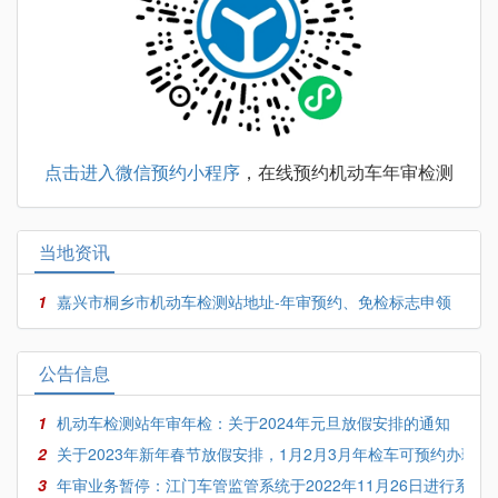
点击进入微信预约小程序
，在线预约机动车年审检测
当地资讯
1
嘉兴市桐乡市机动车检测站地址-年审预约、免检标志申领
公告信息
1
机动车检测站年审年检：关于2024年元旦放假安排的通知
2
关于2023年新年春节放假安排，1月2月3月年检车可预约办理
3
年审业务暂停：江门车管监管系统于2022年11月26日进行系统