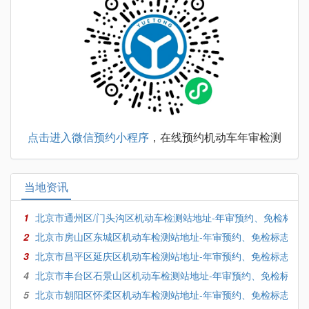
点击进入微信预约小程序
，在线预约机动车年审检测
当地资讯
1
北京市通州区/门头沟区机动车检测站地址-年审预约、免检标志
2
北京市房山区东城区机动车检测站地址-年审预约、免检标志申领
3
北京市昌平区延庆区机动车检测站地址-年审预约、免检标志申领
4
北京市丰台区石景山区机动车检测站地址-年审预约、免检标志
5
北京市朝阳区怀柔区机动车检测站地址-年审预约、免检标志申领