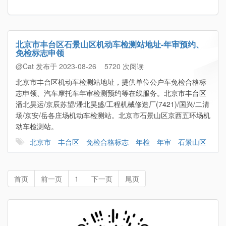
北京市丰台区石景山区机动车检测站地址-年审预约、
免检标志申领
@Cat 发布于 2023-08-26
5720 次阅读
北京市丰台区机动车检测站地址，提供单位公户车免检合格标
志申领、汽车摩托车年审检测预约等在线服务。北京市丰台区
潘北昊运/京辰苏望/潘北昊盛/工程机械修造厂(7421)/国兴/二清
场/京安/岳各庄场机动车检测站。北京市石景山区京西五环场机
动车检测站。
北京市
丰台区
免检合格标志
年检
年审
石景山区
首页
前一页
1
下一页
尾页