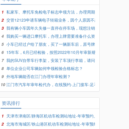
1
私家车、摩托车免检电子标志申领方法，办理周期第2、4、8年
2
交管12123申请车辆电子转籍业务，因个人原因不想转了能取消吗？
3
我有辆小车因年久失修一直停在停车场，现想注销要办理什么手续？
4
我购买一辆进口摩托车，办理上牌需要准备什么资料？去哪里办理？
5
小车已经过户给了朋友，买了一辆新车后，原号牌还能继续使用吗？
6
15年车，6月已经检验，按照2022年10月年审新规，下次到底怎么检
7
我的SUV自带车行李架，安装了车顶行李箱，请问需不需要备案？
8
单位企业公司车辆如何申领检验合格标志？
9
外地车辆能否在江门办理年审检测？
10
江门市汽车年审年检代办，在线预约-上门接车-足不出户
资讯排行
1
天津市津南区/静海区机动车检测站地址-年审预约、免检标志申领
2
北海市海城区/铁山港区机动车检测站地址-年审预约、免检标志申领