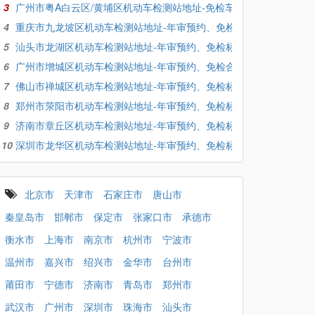
3
广州市粤A白云区/黄埔区机动车检测站地址-免检车年审
4
重庆市九龙坡区机动车检测站地址-年审预约、免检标志申领
5
汕头市龙湖区机动车检测站地址-年审预约、免检标志申领
6
广州市增城区机动车检测站地址-年审预约、免检合格标志申领
7
佛山市禅城区机动车检测站地址-年审预约、免检标志申领
8
郑州市荥阳市机动车检测站地址-年审预约、免检标志申领
9
济南市章丘区机动车检测站地址-年审预约、免检标志申领
10
深圳市龙华区机动车检测站地址-年审预约、免检标志申领
北京市
天津市
石家庄市
唐山市
秦皇岛市
邯郸市
保定市
张家口市
承德市
衡水市
上海市
南京市
杭州市
宁波市
温州市
嘉兴市
绍兴市
金华市
台州市
莆田市
宁德市
济南市
青岛市
郑州市
武汉市
广州市
深圳市
珠海市
汕头市