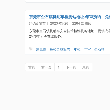
东莞市企石镇机动车检测站地址-年审预约、免
@Cat 发布于 2023-05-26
2284 次阅读
东莞市企石镇机动车安全技术检验机构地址，提供汽
2/4/8年）等在线服务。
东莞市
免检合格标志
年检
年审
企石镇
首页
前一页
1
下一页
尾页