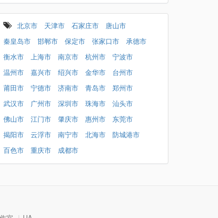
北京市
天津市
石家庄市
唐山市
秦皇岛市
邯郸市
保定市
张家口市
承德市
衡水市
上海市
南京市
杭州市
宁波市
温州市
嘉兴市
绍兴市
金华市
台州市
莆田市
宁德市
济南市
青岛市
郑州市
武汉市
广州市
深圳市
珠海市
汕头市
佛山市
江门市
肇庆市
惠州市
东莞市
揭阳市
云浮市
南宁市
北海市
防城港市
百色市
重庆市
成都市
作室
UA