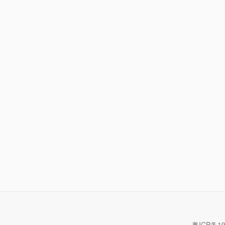
粤ICP备19