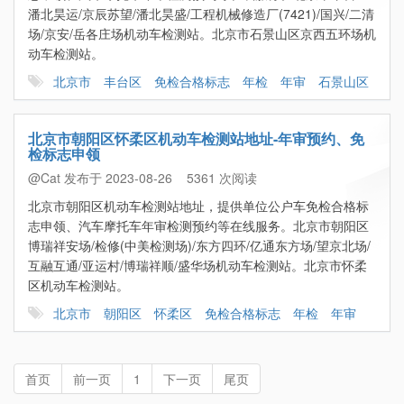
潘北昊运/京辰苏望/潘北昊盛/工程机械修造厂(7421)/国兴/二清
场/京安/岳各庄场机动车检测站。北京市石景山区京西五环场机
动车检测站。
北京市
丰台区
免检合格标志
年检
年审
石景山区
北京市朝阳区怀柔区机动车检测站地址-年审预约、免
检标志申领
@Cat 发布于 2023-08-26
5361 次阅读
北京市朝阳区机动车检测站地址，提供单位公户车免检合格标
志申领、汽车摩托车年审检测预约等在线服务。北京市朝阳区
博瑞祥安场/检修(中美检测场)/东方四环/亿通东方场/望京北场/
互融互通/亚运村/博瑞祥顺/盛华场机动车检测站。北京市怀柔
区机动车检测站。
北京市
朝阳区
怀柔区
免检合格标志
年检
年审
首页
前一页
1
下一页
尾页