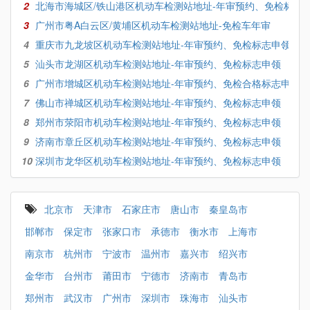
2
北海市海城区/铁山港区机动车检测站地址-年审预约、免检标志
3
广州市粤A白云区/黄埔区机动车检测站地址-免检车年审
4
重庆市九龙坡区机动车检测站地址-年审预约、免检标志申领
5
汕头市龙湖区机动车检测站地址-年审预约、免检标志申领
6
广州市增城区机动车检测站地址-年审预约、免检合格标志申领
7
佛山市禅城区机动车检测站地址-年审预约、免检标志申领
8
郑州市荥阳市机动车检测站地址-年审预约、免检标志申领
9
济南市章丘区机动车检测站地址-年审预约、免检标志申领
10
深圳市龙华区机动车检测站地址-年审预约、免检标志申领
北京市
天津市
石家庄市
唐山市
秦皇岛市
邯郸市
保定市
张家口市
承德市
衡水市
上海市
南京市
杭州市
宁波市
温州市
嘉兴市
绍兴市
金华市
台州市
莆田市
宁德市
济南市
青岛市
郑州市
武汉市
广州市
深圳市
珠海市
汕头市