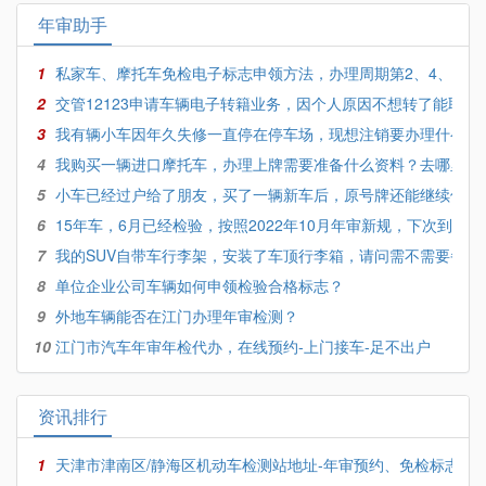
年审助手
1
私家车、摩托车免检电子标志申领方法，办理周期第2、4、8年
2
交管12123申请车辆电子转籍业务，因个人原因不想转了能取消
3
我有辆小车因年久失修一直停在停车场，现想注销要办理什么手
4
我购买一辆进口摩托车，办理上牌需要准备什么资料？去哪里办
5
小车已经过户给了朋友，买了一辆新车后，原号牌还能继续使用
6
15年车，6月已经检验，按照2022年10月年审新规，下次到底怎
7
我的SUV自带车行李架，安装了车顶行李箱，请问需不需要备案
8
单位企业公司车辆如何申领检验合格标志？
9
外地车辆能否在江门办理年审检测？
10
江门市汽车年审年检代办，在线预约-上门接车-足不出户
资讯排行
1
天津市津南区/静海区机动车检测站地址-年审预约、免检标志申