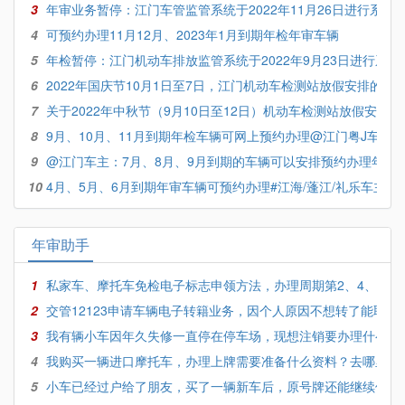
3
年审业务暂停：江门车管监管系统于2022年11月26日进行系统
4
可预约办理11月12月、2023年1月到期年检年审车辆
5
年检暂停：江门机动车排放监管系统于2022年9月23日进行系统
6
2022年国庆节10月1日至7日，江门机动车检测站放假安排的通
7
关于2022年中秋节（9月10日至12日）机动车检测站放假安排
8
9月、10月、11月到期年检车辆可网上预约办理@江门粤J车主
9
@江门车主：7月、8月、9月到期的车辆可以安排预约办理年审
10
4月、5月、6月到期年审车辆可预约办理#江海/蓬江/礼乐车主#
年审助手
1
私家车、摩托车免检电子标志申领方法，办理周期第2、4、8年
2
交管12123申请车辆电子转籍业务，因个人原因不想转了能取消
3
我有辆小车因年久失修一直停在停车场，现想注销要办理什么手
4
我购买一辆进口摩托车，办理上牌需要准备什么资料？去哪里办
5
小车已经过户给了朋友，买了一辆新车后，原号牌还能继续使用