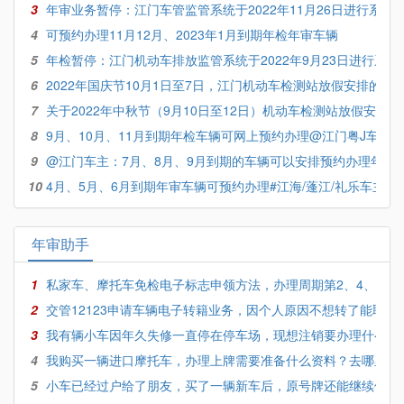
3
年审业务暂停：江门车管监管系统于2022年11月26日进行系统
4
可预约办理11月12月、2023年1月到期年检年审车辆
5
年检暂停：江门机动车排放监管系统于2022年9月23日进行系统
6
2022年国庆节10月1日至7日，江门机动车检测站放假安排的通
7
关于2022年中秋节（9月10日至12日）机动车检测站放假安排
8
9月、10月、11月到期年检车辆可网上预约办理@江门粤J车主
9
@江门车主：7月、8月、9月到期的车辆可以安排预约办理年审
10
4月、5月、6月到期年审车辆可预约办理#江海/蓬江/礼乐车主#
年审助手
1
私家车、摩托车免检电子标志申领方法，办理周期第2、4、8年
2
交管12123申请车辆电子转籍业务，因个人原因不想转了能取消
3
我有辆小车因年久失修一直停在停车场，现想注销要办理什么手
4
我购买一辆进口摩托车，办理上牌需要准备什么资料？去哪里办
5
小车已经过户给了朋友，买了一辆新车后，原号牌还能继续使用