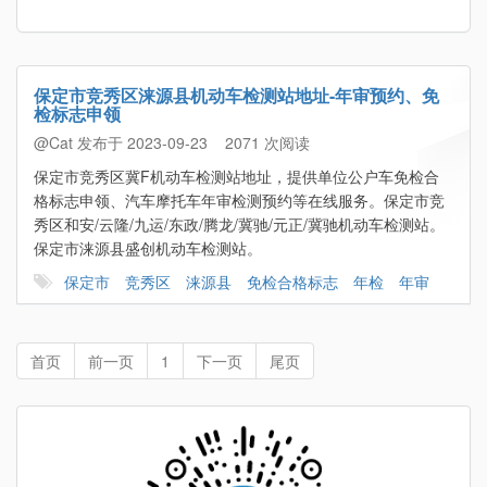
保定市竞秀区涞源县机动车检测站地址-年审预约、免
检标志申领
@Cat 发布于 2023-09-23
2071 次阅读
保定市竞秀区冀F机动车检测站地址，提供单位公户车免检合
格标志申领、汽车摩托车年审检测预约等在线服务。保定市竞
秀区和安/云隆/九运/东政/腾龙/冀驰/元正/冀驰机动车检测站。
保定市涞源县盛创机动车检测站。
保定市
竞秀区
涞源县
免检合格标志
年检
年审
首页
前一页
1
下一页
尾页