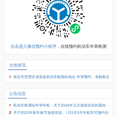
点击进入微信预约小程序
，在线预约机动车年审检测
当地资讯
1
保定市竞秀区涞源县机动车检测站地址-年审预约、免检标志申领
公告信息
1
机动车检测站年审年检：关于2024年元旦放假安排的通知
2
关于2023年新年春节放假安排，1月2月3月年检车可预约办理