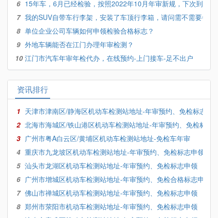
6
15年车，6月已经检验，按照2022年10月年审新规，下次到底怎
7
我的SUV自带车行李架，安装了车顶行李箱，请问需不需要备案
8
单位企业公司车辆如何申领检验合格标志？
9
外地车辆能否在江门办理年审检测？
10
江门市汽车年审年检代办，在线预约-上门接车-足不出户
资讯排行
1
天津市津南区/静海区机动车检测站地址-年审预约、免检标志申
2
北海市海城区/铁山港区机动车检测站地址-年审预约、免检标志
3
广州市粤A白云区/黄埔区机动车检测站地址-免检车年审
4
重庆市九龙坡区机动车检测站地址-年审预约、免检标志申领
5
汕头市龙湖区机动车检测站地址-年审预约、免检标志申领
6
广州市增城区机动车检测站地址-年审预约、免检合格标志申领
7
佛山市禅城区机动车检测站地址-年审预约、免检标志申领
8
郑州市荥阳市机动车检测站地址-年审预约、免检标志申领