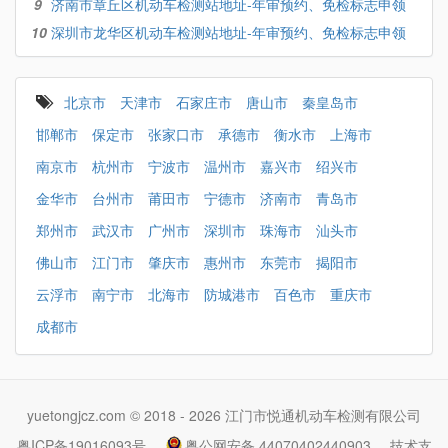
9
济南市章丘区机动车检测站地址-年审预约、免检标志申领
10
深圳市龙华区机动车检测站地址-年审预约、免检标志申领
北京市
天津市
石家庄市
唐山市
秦皇岛市
邯郸市
保定市
张家口市
承德市
衡水市
上海市
南京市
杭州市
宁波市
温州市
嘉兴市
绍兴市
金华市
台州市
莆田市
宁德市
济南市
青岛市
郑州市
武汉市
广州市
深圳市
珠海市
汕头市
佛山市
江门市
肇庆市
惠州市
东莞市
揭阳市
云浮市
南宁市
北海市
防城港市
百色市
重庆市
成都市
yuetongjcz.com
© 2018 - 2026
江门市悦通机动车检测有限公司
粤ICP备19016093号
粤公网安备 44070402440903
技术支