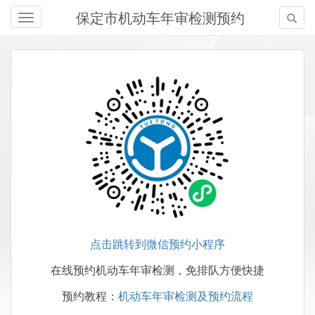
保定市机动车年审检测预约
点击跳转到微信预约小程序
在线预约机动车年审检测，免排队方便快捷
预约教程：
机动车年审检测及预约流程