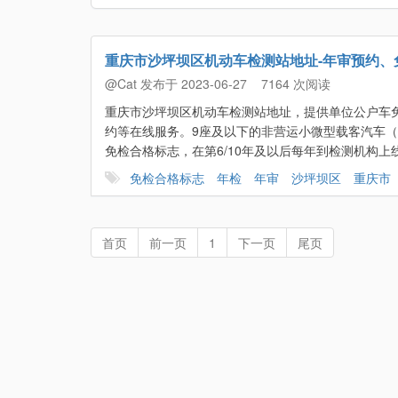
重庆市沙坪坝区机动车检测站地址-年审预约、
@Cat 发布于 2023-06-27
7164 次阅读
重庆市沙坪坝区机动车检测站地址，提供单位公户车
约等在线服务。9座及以下的非营运小微型载客汽车（面
免检合格标志，在第6/10年及以后每年到检测机构上
免检合格标志
年检
年审
沙坪坝区
重庆市
首页
前一页
1
下一页
尾页