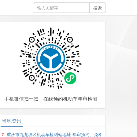
搜索
手机微信扫一扫，在线预约机动车年审检测
当地资讯
1
重庆市九龙坡区机动车检测站地址-年审预约、免检标志申领