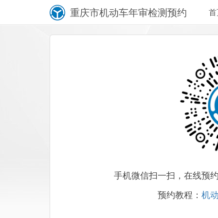
重庆市机动车年审检测预约
首
手机微信扫一扫，在线预
预约教程：
机