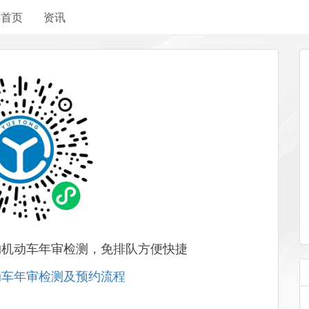
首页
资讯
约机动车年审检测，免排队方便快捷
动车年审检测及预约流程