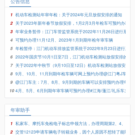
公告信息
1
机动车检测站年审年检：关于2024年元旦放假安排的通知
2
关于2023年新年春节放假安排，1月2月3月年检车可预约办理
3
年审业务暂停：江门车管监管系统于2022年11月26日进行系统
4
可预约办理11月12月、2023年1月到期年检年审车辆
5
年检暂停：江门机动车排放监管系统于2022年9月23日进行系统
6
2022年国庆节10月1日至7日，江门机动车检测站放假安排的通
7
关于2022年中秋节（9月10日至12日）机动车检测站放假安排
8
9月、10月、11月到期年检车辆可网上预约办理@江门粤J车主
9
@江门车主：7月、8月、9月到期的车辆可以安排预约办理年审
10
4月、5月、6月到期年审车辆可预约办理#江海/蓬江/礼乐车主#
年审助手
1
私家车、摩托车免检电子标志申领方法，办理周期第2、4、8年
2
交管12123申请车辆电子转籍业务，因个人原因不想转了能取消