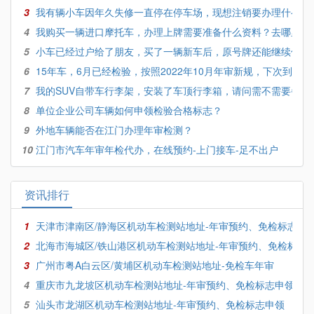
3
我有辆小车因年久失修一直停在停车场，现想注销要办理什么手
4
我购买一辆进口摩托车，办理上牌需要准备什么资料？去哪里办
5
小车已经过户给了朋友，买了一辆新车后，原号牌还能继续使用
6
15年车，6月已经检验，按照2022年10月年审新规，下次到底怎
7
我的SUV自带车行李架，安装了车顶行李箱，请问需不需要备案
8
单位企业公司车辆如何申领检验合格标志？
9
外地车辆能否在江门办理年审检测？
10
江门市汽车年审年检代办，在线预约-上门接车-足不出户
资讯排行
1
天津市津南区/静海区机动车检测站地址-年审预约、免检标志申
2
北海市海城区/铁山港区机动车检测站地址-年审预约、免检标志
3
广州市粤A白云区/黄埔区机动车检测站地址-免检车年审
4
重庆市九龙坡区机动车检测站地址-年审预约、免检标志申领
5
汕头市龙湖区机动车检测站地址-年审预约、免检标志申领