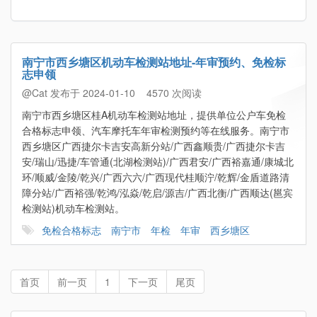
南宁市西乡塘区机动车检测站地址-年审预约、免检标
志申领
@Cat 发布于 2024-01-10
4570 次阅读
南宁市西乡塘区桂A机动车检测站地址，提供单位公户车免检
合格标志申领、汽车摩托车年审检测预约等在线服务。南宁市
西乡塘区广西捷尔卡吉安高新分站/广西鑫顺贵/广西捷尔卡吉
安/瑞山/迅捷/车管通(北湖检测站)/广西君安/广西裕嘉通/康城北
环/顺威/金陵/乾兴/广西六六/广西现代桂顺泞/乾辉/金盾道路清
障分站/广西裕强/乾鸿/泓焱/乾启/源吉/广西北衡/广西顺达(邕宾
检测站)机动车检测站。
免检合格标志
南宁市
年检
年审
西乡塘区
首页
前一页
1
下一页
尾页