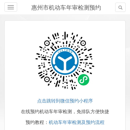
惠州市机动车年审检测预约
点击跳转到微信预约小程序
在线预约机动车年审检测，免排队方便快捷
预约教程：
机动车年审检测及预约流程