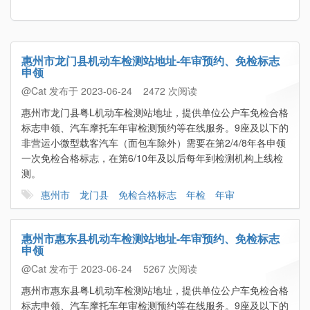
惠州市龙门县机动车检测站地址-年审预约、免检标志
申领
@Cat 发布于 2023-06-24
2472 次阅读
惠州市龙门县粤L机动车检测站地址，提供单位公户车免检合格
标志申领、汽车摩托车年审检测预约等在线服务。9座及以下的
非营运小微型载客汽车（面包车除外）需要在第2/4/8年各申领
一次免检合格标志，在第6/10年及以后每年到检测机构上线检
测。
惠州市
龙门县
免检合格标志
年检
年审
惠州市惠东县机动车检测站地址-年审预约、免检标志
申领
@Cat 发布于 2023-06-24
5267 次阅读
惠州市惠东县粤L机动车检测站地址，提供单位公户车免检合格
标志申领、汽车摩托车年审检测预约等在线服务。9座及以下的