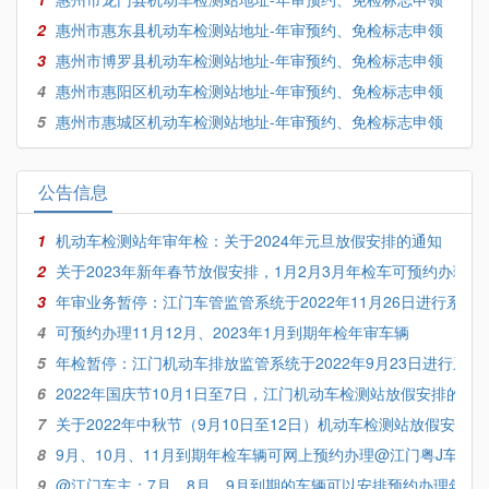
2
惠州市惠东县机动车检测站地址-年审预约、免检标志申领
3
惠州市博罗县机动车检测站地址-年审预约、免检标志申领
4
惠州市惠阳区机动车检测站地址-年审预约、免检标志申领
5
惠州市惠城区机动车检测站地址-年审预约、免检标志申领
公告信息
1
机动车检测站年审年检：关于2024年元旦放假安排的通知
2
关于2023年新年春节放假安排，1月2月3月年检车可预约办理
3
年审业务暂停：江门车管监管系统于2022年11月26日进行系统
4
可预约办理11月12月、2023年1月到期年检年审车辆
5
年检暂停：江门机动车排放监管系统于2022年9月23日进行系统
6
2022年国庆节10月1日至7日，江门机动车检测站放假安排的通
7
关于2022年中秋节（9月10日至12日）机动车检测站放假安排
8
9月、10月、11月到期年检车辆可网上预约办理@江门粤J车主
9
@江门车主：7月、8月、9月到期的车辆可以安排预约办理年审