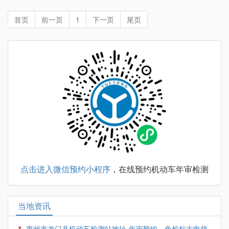
首页
前一页
1
下一页
尾页
点击进入微信预约小程序
，在线预约机动车年审检测
当地资讯
1
惠州市龙门县机动车检测站地址-年审预约、免检标志申领