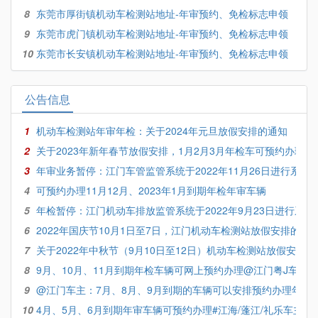
8
东莞市厚街镇机动车检测站地址-年审预约、免检标志申领
9
东莞市虎门镇机动车检测站地址-年审预约、免检标志申领
10
东莞市长安镇机动车检测站地址-年审预约、免检标志申领
公告信息
1
机动车检测站年审年检：关于2024年元旦放假安排的通知
2
关于2023年新年春节放假安排，1月2月3月年检车可预约办理
3
年审业务暂停：江门车管监管系统于2022年11月26日进行系统
4
可预约办理11月12月、2023年1月到期年检年审车辆
5
年检暂停：江门机动车排放监管系统于2022年9月23日进行系统
6
2022年国庆节10月1日至7日，江门机动车检测站放假安排的通
7
关于2022年中秋节（9月10日至12日）机动车检测站放假安排
8
9月、10月、11月到期年检车辆可网上预约办理@江门粤J车主
9
@江门车主：7月、8月、9月到期的车辆可以安排预约办理年审
10
4月、5月、6月到期年审车辆可预约办理#江海/蓬江/礼乐车主#