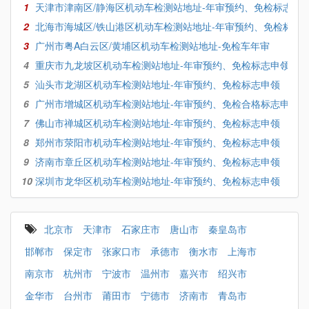
1
天津市津南区/静海区机动车检测站地址-年审预约、免检标志申
2
北海市海城区/铁山港区机动车检测站地址-年审预约、免检标志
3
广州市粤A白云区/黄埔区机动车检测站地址-免检车年审
4
重庆市九龙坡区机动车检测站地址-年审预约、免检标志申领
5
汕头市龙湖区机动车检测站地址-年审预约、免检标志申领
6
广州市增城区机动车检测站地址-年审预约、免检合格标志申领
7
佛山市禅城区机动车检测站地址-年审预约、免检标志申领
8
郑州市荥阳市机动车检测站地址-年审预约、免检标志申领
9
济南市章丘区机动车检测站地址-年审预约、免检标志申领
10
深圳市龙华区机动车检测站地址-年审预约、免检标志申领
北京市
天津市
石家庄市
唐山市
秦皇岛市
邯郸市
保定市
张家口市
承德市
衡水市
上海市
南京市
杭州市
宁波市
温州市
嘉兴市
绍兴市
金华市
台州市
莆田市
宁德市
济南市
青岛市