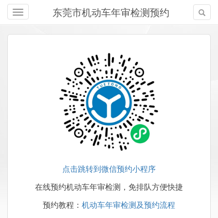
东莞市机动车年审检测预约
点击跳转到微信预约小程序
在线预约机动车年审检测，免排队方便快捷
预约教程：
机动车年审检测及预约流程