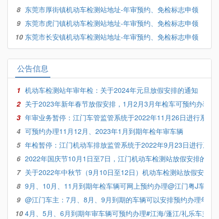
8
东莞市厚街镇机动车检测站地址-年审预约、免检标志申领
9
东莞市虎门镇机动车检测站地址-年审预约、免检标志申领
10
东莞市长安镇机动车检测站地址-年审预约、免检标志申领
公告信息
1
机动车检测站年审年检：关于2024年元旦放假安排的通知
2
关于2023年新年春节放假安排，1月2月3月年检车可预约办理
3
年审业务暂停：江门车管监管系统于2022年11月26日进行系统
4
可预约办理11月12月、2023年1月到期年检年审车辆
5
年检暂停：江门机动车排放监管系统于2022年9月23日进行系统
6
2022年国庆节10月1日至7日，江门机动车检测站放假安排的通
7
关于2022年中秋节（9月10日至12日）机动车检测站放假安排
8
9月、10月、11月到期年检车辆可网上预约办理@江门粤J车主
9
@江门车主：7月、8月、9月到期的车辆可以安排预约办理年审
10
4月、5月、6月到期年审车辆可预约办理#江海/蓬江/礼乐车主#