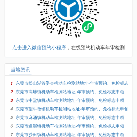
点击进入微信预约小程序
，在线预约机动车年审检测
当地资讯
1
东莞市松山湖管委会机动车检测站地址-年审预约、免检标志申领
2
东莞市高埗镇机动车检测站地址-年审预约、免检标志申领
3
东莞市中堂镇机动车检测站地址-年审预约、免检标志申领
4
东莞市望牛墩镇机动车检测站地址-年审预约、免检标志申领
5
东莞市麻涌镇机动车检测站地址-年审预约、免检标志申领
6
东莞市道滘镇机动车检测站地址-年审预约、免检标志申领
7
东莞市沙田镇机动车检测站地址-年审预约、免检标志申领