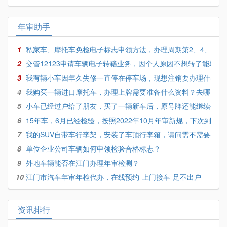
年审助手
1
私家车、摩托车免检电子标志申领方法，办理周期第2、4、8年
2
交管12123申请车辆电子转籍业务，因个人原因不想转了能取消
3
我有辆小车因年久失修一直停在停车场，现想注销要办理什么手
4
我购买一辆进口摩托车，办理上牌需要准备什么资料？去哪里办
5
小车已经过户给了朋友，买了一辆新车后，原号牌还能继续使用
6
15年车，6月已经检验，按照2022年10月年审新规，下次到底怎
7
我的SUV自带车行李架，安装了车顶行李箱，请问需不需要备案
8
单位企业公司车辆如何申领检验合格标志？
9
外地车辆能否在江门办理年审检测？
10
江门市汽车年审年检代办，在线预约-上门接车-足不出户
资讯排行