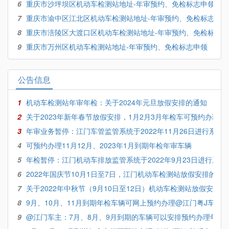
6
重庆市沙坪坝区机动车检测站地址-年审预约、免检标志申领
7
重庆市渝中区江北区机动车检测站地址-年审预约、免检标志申领
8
重庆市涪陵区大渡口区机动车检测站地址-年审预约、免检标志
9
重庆市万州区机动车检测站地址-年审预约、免检标志申领
公告信息
1
机动车检测站年审年检：关于2024年元旦放假安排的通知
2
关于2023年新年春节放假安排，1月2月3月年检车可预约办理
3
年审业务暂停：江门车管监管系统于2022年11月26日进行系统
4
可预约办理11月12月、2023年1月到期年检年审车辆
5
年检暂停：江门机动车排放监管系统于2022年9月23日进行系统
6
2022年国庆节10月1日至7日，江门机动车检测站放假安排的通
7
关于2022年中秋节（9月10日至12日）机动车检测站放假安排
8
9月、10月、11月到期年检车辆可网上预约办理@江门粤J车主
9
@江门车主：7月、8月、9月到期的车辆可以安排预约办理年审