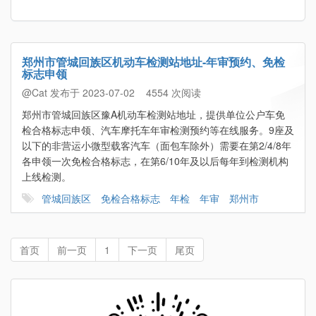
郑州市管城回族区机动车检测站地址-年审预约、免检
标志申领
@Cat 发布于 2023-07-02
4554 次阅读
郑州市管城回族区豫A机动车检测站地址，提供单位公户车免
检合格标志申领、汽车摩托车年审检测预约等在线服务。9座及
以下的非营运小微型载客汽车（面包车除外）需要在第2/4/8年
各申领一次免检合格标志，在第6/10年及以后每年到检测机构
上线检测。
管城回族区
免检合格标志
年检
年审
郑州市
首页
前一页
1
下一页
尾页