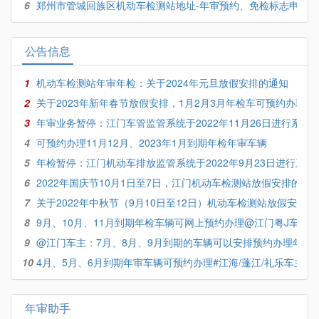
6
郑州市管城回族区机动车检测站地址-年审预约、免检标志申领
公告信息
1
机动车检测站年审年检：关于2024年元旦放假安排的通知
2
关于2023年新年春节放假安排，1月2月3月年检车可预约办理
3
年审业务暂停：江门车管监管系统于2022年11月26日进行系统
4
可预约办理11月12月、2023年1月到期年检年审车辆
5
年检暂停：江门机动车排放监管系统于2022年9月23日进行系统
6
2022年国庆节10月1日至7日，江门机动车检测站放假安排的通
7
关于2022年中秋节（9月10日至12日）机动车检测站放假安排
8
9月、10月、11月到期年检车辆可网上预约办理@江门粤J车主
9
@江门车主：7月、8月、9月到期的车辆可以安排预约办理年审
10
4月、5月、6月到期年审车辆可预约办理#江海/蓬江/礼乐车主#
年审助手