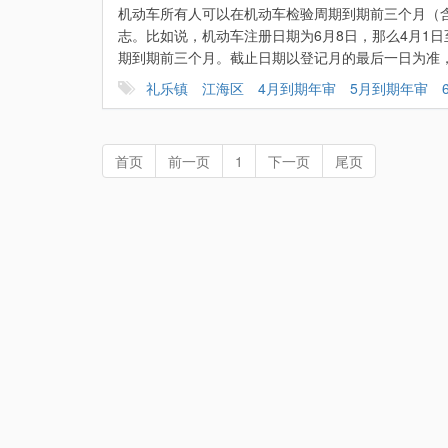
机动车所有人可以在机动车检验周期到期前三个月（
志。比如说，机动车注册日期为6月8日，那么4月1日
期到期前三个月。截止日期以登记月的最后一日为准
礼乐镇
江海区
4月到期年审
5月到期年审
首页
前一页
1
下一页
尾页