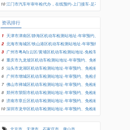
10
江门市汽车年审年检代办，在线预约-上门接车-足不出户
资讯排行
1
天津市津南区/静海区机动车检测站地址-年审预约、免检标志申领
2
北海市海城区/铁山港区机动车检测站地址-年审预约、免检标志申领
3
广州市粤A白云区/黄埔区机动车检测站地址-免检车年审
4
重庆市九龙坡区机动车检测站地址-年审预约、免检标志申领
5
汕头市龙湖区机动车检测站地址-年审预约、免检标志申领
6
广州市增城区机动车检测站地址-年审预约、免检合格标志申领
7
佛山市禅城区机动车检测站地址-年审预约、免检标志申领
8
郑州市荥阳市机动车检测站地址-年审预约、免检标志申领
9
济南市章丘区机动车检测站地址-年审预约、免检标志申领
10
深圳市龙华区机动车检测站地址-年审预约、免检标志申领
北京市
天津市
石家庄市
唐山市