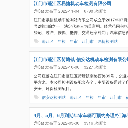
江门市蓬江区易捷机动车检测有限公司
@Cat 发布于 2022-11-04
6798 次阅读
江门市易捷机动车检测站有限公司成立于2017年07
号2幢自编之一，法定代表人为董富明。经营范围包
登记、过户、按揭、抵押、交通违章处罚；汽车信息
蓬江区
年检
年审
江门市
易捷检测站
江门市蓬江区荷塘镇-信安达机动车检测有限公
@Cat 发布于 2022-10-06
3227 次阅读
公司座落在江门市蓬江区荷塘镇南格西路39号，交通方
平方米。本公司检测设备配套齐全，主要设备通过了
安全、环保检测项目。
信安达检测站
蓬江区
年检
年审
江门市
4月、5月、6月到期年审车辆可预约办理#江海/
@Cat 发布于 2022-03-30
3916 次阅读