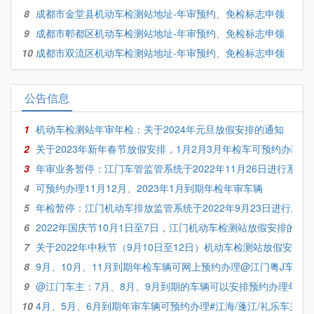
8
成都市金堂县机动车检测站地址-年审预约、免检标志申领
9
成都市郫都区机动车检测站地址-年审预约、免检标志申领
10
成都市双流区机动车检测站地址-年审预约、免检标志申领
公告信息
1
机动车检测站年审年检：关于2024年元旦放假安排的通知
2
关于2023年新年春节放假安排，1月2月3月年检车可预约办理
3
年审业务暂停：江门车管监管系统于2022年11月26日进行系统
4
可预约办理11月12月、2023年1月到期年检年审车辆
5
年检暂停：江门机动车排放监管系统于2022年9月23日进行系统
6
2022年国庆节10月1日至7日，江门机动车检测站放假安排的通
7
关于2022年中秋节（9月10日至12日）机动车检测站放假安排
8
9月、10月、11月到期年检车辆可网上预约办理@江门粤J车主
9
@江门车主：7月、8月、9月到期的车辆可以安排预约办理年审
10
4月、5月、6月到期年审车辆可预约办理#江海/蓬江/礼乐车主#