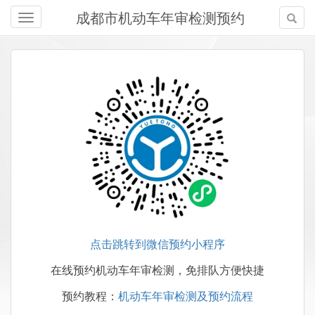
成都市机动车年审检测预约
点击跳转到微信预约小程序
在线预约机动车年审检测，免排队方便快捷
预约教程：
机动车年审检测及预约流程