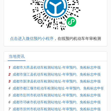
点击进入微信预约小程序
，在线预约机动车年审检测
当地资讯
1
成都市大邑县机动车检测站地址-年审预约、免检标志申领
2
成都市蒲江县机动车检测站地址-年审预约、免检标志申领
3
成都市新津县机动车检测站地址-年审预约、免检标志申领
4
成都市都江堰市机动车检测站地址-年审预约、免检标志申领
5
成都市彭州市机动车检测站地址-年审预约、免检标志申领
6
成都市邛崃市机动车检测站地址-年审预约、免检标志申领
7
成都市崇州市机动车检测站地址-年审预约、免检标志申领