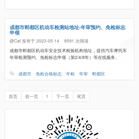
成都市郫都区机动车检测站地址-年审预约、免检标志
申领
@Cat 发布于 2023-05-14
8591 次阅读
成都市郫都区机动车安全技术检验机构地址，提供汽车摩托车
年审检测预约、免检标志申领（第2/4/8年）等在线服务。
成都市
免检合格标志
年检
年审
郫都区
首页
前一页
1
下一页
尾页