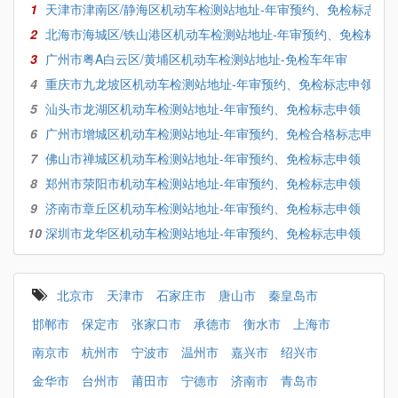
1
天津市津南区/静海区机动车检测站地址-年审预约、免检标志申
2
北海市海城区/铁山港区机动车检测站地址-年审预约、免检标志
3
广州市粤A白云区/黄埔区机动车检测站地址-免检车年审
4
重庆市九龙坡区机动车检测站地址-年审预约、免检标志申领
5
汕头市龙湖区机动车检测站地址-年审预约、免检标志申领
6
广州市增城区机动车检测站地址-年审预约、免检合格标志申领
7
佛山市禅城区机动车检测站地址-年审预约、免检标志申领
8
郑州市荥阳市机动车检测站地址-年审预约、免检标志申领
9
济南市章丘区机动车检测站地址-年审预约、免检标志申领
10
深圳市龙华区机动车检测站地址-年审预约、免检标志申领
北京市
天津市
石家庄市
唐山市
秦皇岛市
邯郸市
保定市
张家口市
承德市
衡水市
上海市
南京市
杭州市
宁波市
温州市
嘉兴市
绍兴市
金华市
台州市
莆田市
宁德市
济南市
青岛市