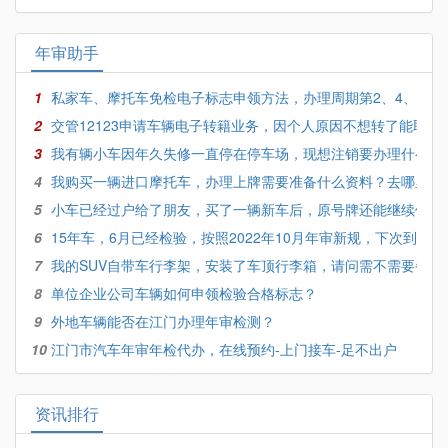
年审助手
1
私家车、摩托车免检电子标志申领方法，办理周期第2、4、8年
2
交管12123申请车辆电子转籍业务，因个人原因不想转了能取消
3
我有辆小车因年久失修一直停在停车场，现想注销要办理什么手
4
我购买一辆进口摩托车，办理上牌需要准备什么资料？去哪里办
5
小车已经过户给了朋友，买了一辆新车后，原号牌还能继续使用
6
15年车，6月已经检验，按照2022年10月年审新规，下次到底怎
7
我的SUV自带车行李架，安装了车顶行李箱，请问需不需要备案
8
单位企业公司车辆如何申领检验合格标志？
9
外地车辆能否在江门办理年审检测？
10
江门市汽车年审年检代办，在线预约-上门接车-足不出户
资讯排行