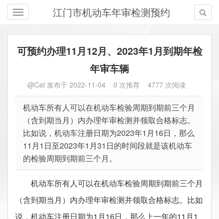
江门市机动车年审检测预约
可预约办理11月12月、2023年1月到期年检
年审车辆
@Cat 发布于 2022-11-04
0
次推荐
4777 次阅读
机动车所有人可以在机动车检验周期到期前三个月
（含到期当月）内办理年审检测并领取合格标志。
比如说，机动车注册日期为2023年1月16日，那么
11月1日至2023年1月31日的时间段就是该机动车
的检验周期到期前三个月。
机动车所有人可以在机动车检验周期到期前三个月
（含到期当月）内办理年审检测并领取合格标志。比如
说，机动车注册日期为1月16日，那么上一年的11月1