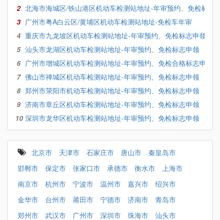
2
北海市海城区/铁山港区机动车检测站地址-年审预约、免检标志
3
广州市粤A白云区/黄埔区机动车检测站地址-免检车年审
4
重庆市九龙坡区机动车检测站地址-年审预约、免检标志申领
5
汕头市龙湖区机动车检测站地址-年审预约、免检标志申领
6
广州市增城区机动车检测站地址-年审预约、免检合格标志申领
7
佛山市禅城区机动车检测站地址-年审预约、免检标志申领
8
郑州市荥阳市机动车检测站地址-年审预约、免检标志申领
9
济南市章丘区机动车检测站地址-年审预约、免检标志申领
10
深圳市龙华区机动车检测站地址-年审预约、免检标志申领
北京市
天津市
石家庄市
唐山市
秦皇岛市
邯郸市
保定市
张家口市
承德市
衡水市
上海市
南京市
杭州市
宁波市
温州市
嘉兴市
绍兴市
金华市
台州市
莆田市
宁德市
济南市
青岛市
郑州市
武汉市
广州市
深圳市
珠海市
汕头市