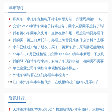
年审助手
1
私家车、摩托车免检电子标志申领方法，办理周期第2、4、8年
2
交管12123申请车辆电子转籍业务，因个人原因不想转了能取消
3
我有辆小车因年久失修一直停在停车场，现想注销要办理什么手
4
我购买一辆进口摩托车，办理上牌需要准备什么资料？去哪里办
5
小车已经过户给了朋友，买了一辆新车后，原号牌还能继续使用
6
15年车，6月已经检验，按照2022年10月年审新规，下次到底怎
7
我的SUV自带车行李架，安装了车顶行李箱，请问需不需要备案
8
单位企业公司车辆如何申领检验合格标志？
9
外地车辆能否在江门办理年审检测？
10
江门市汽车年审年检代办，在线预约-上门接车-足不出户
资讯排行
1
天津市津南区/静海区机动车检测站地址-年审预约、免检标志申