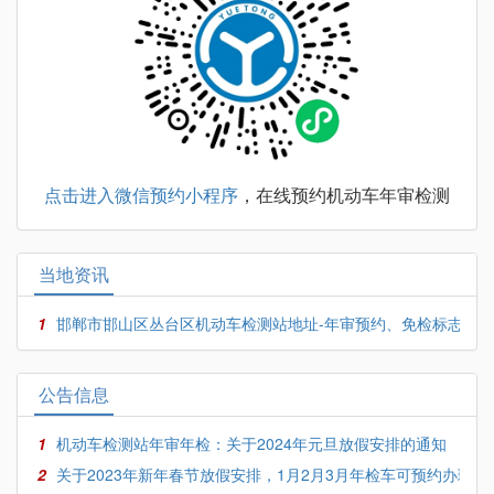
点击进入微信预约小程序
，在线预约机动车年审检测
当地资讯
1
邯郸市邯山区丛台区机动车检测站地址-年审预约、免检标志申领
公告信息
1
机动车检测站年审年检：关于2024年元旦放假安排的通知
2
关于2023年新年春节放假安排，1月2月3月年检车可预约办理