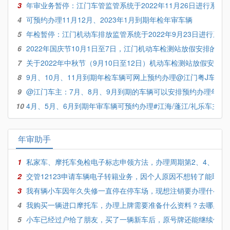
3
年审业务暂停：江门车管监管系统于2022年11月26日进行系统
4
可预约办理11月12月、2023年1月到期年检年审车辆
5
年检暂停：江门机动车排放监管系统于2022年9月23日进行系统
6
2022年国庆节10月1日至7日，江门机动车检测站放假安排的通
7
关于2022年中秋节（9月10日至12日）机动车检测站放假安排
8
9月、10月、11月到期年检车辆可网上预约办理@江门粤J车主
9
@江门车主：7月、8月、9月到期的车辆可以安排预约办理年审
10
4月、5月、6月到期年审车辆可预约办理#江海/蓬江/礼乐车主#
年审助手
1
私家车、摩托车免检电子标志申领方法，办理周期第2、4、8年
2
交管12123申请车辆电子转籍业务，因个人原因不想转了能取消
3
我有辆小车因年久失修一直停在停车场，现想注销要办理什么手
4
我购买一辆进口摩托车，办理上牌需要准备什么资料？去哪里办
5
小车已经过户给了朋友，买了一辆新车后，原号牌还能继续使用