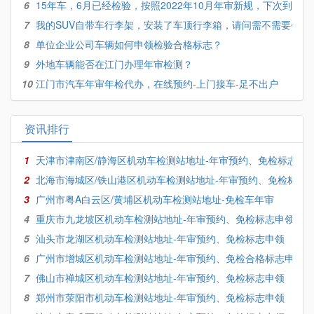
6
15年车，6月已经检验，按照2022年10月年审新规，下次到底怎
7
我的SUV自带车行李架，安装了车顶行李箱，请问需不需要备案
8
单位企业公司车辆如何申领检验合格标志？
9
外地车辆能否在江门办理年审检测？
10
江门市汽车年审年检代办，在线预约-上门接车-足不出户
资讯排行
1
天津市津南区/静海区机动车检测站地址-年审预约、免检标志申
2
北海市海城区/铁山港区机动车检测站地址-年审预约、免检标志
3
广州市粤A白云区/黄埔区机动车检测站地址-免检车年审
4
重庆市九龙坡区机动车检测站地址-年审预约、免检标志申领
5
汕头市龙湖区机动车检测站地址-年审预约、免检标志申领
6
广州市增城区机动车检测站地址-年审预约、免检合格标志申领
7
佛山市禅城区机动车检测站地址-年审预约、免检标志申领
8
郑州市荥阳市机动车检测站地址-年审预约、免检标志申领