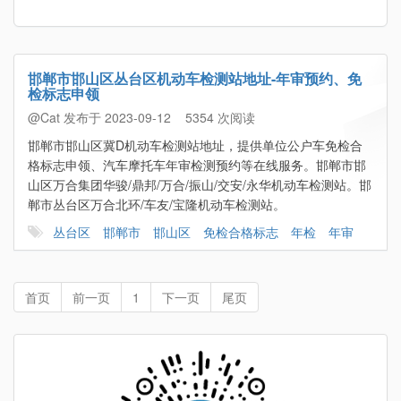
邯郸市邯山区丛台区机动车检测站地址-年审预约、免
检标志申领
@Cat 发布于 2023-09-12
5354 次阅读
邯郸市邯山区冀D机动车检测站地址，提供单位公户车免检合
格标志申领、汽车摩托车年审检测预约等在线服务。邯郸市邯
山区万合集团华骏/鼎邦/万合/振山/交安/永华机动车检测站。邯
郸市丛台区万合北环/车友/宝隆机动车检测站。
丛台区
邯郸市
邯山区
免检合格标志
年检
年审
首页
前一页
1
下一页
尾页