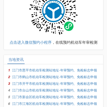
点击进入微信预约小程序
，在线预约机动车年审检测
当地资讯
1
江门市恩平市机动车检测站地址-年审预约、免检标志申领
2
江门市鹤山市机动车检测站地址-年审预约、免检标志申领
3
江门市开平市机动车检测站地址-年审预约、免检标志申领
4
江门市台山市机动车检测站地址-年审预约、免检标志申领
5
江门市新会区机动车检测站地址-年审预约、免检标志申领
6
江门市江海区机动车检测站地址-年审预约、免检标志申领