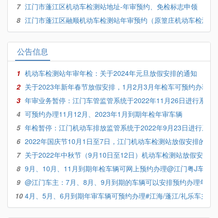
7
江门市蓬江区机动车检测站地址-年审预约、免检标志申领
8
江门市蓬江区融顺机动车检测站年审预约（原篁庄机动车检测站
公告信息
1
机动车检测站年审年检：关于2024年元旦放假安排的通知
2
关于2023年新年春节放假安排，1月2月3月年检车可预约办理
3
年审业务暂停：江门车管监管系统于2022年11月26日进行系统
4
可预约办理11月12月、2023年1月到期年检年审车辆
5
年检暂停：江门机动车排放监管系统于2022年9月23日进行系统
6
2022年国庆节10月1日至7日，江门机动车检测站放假安排的通
7
关于2022年中秋节（9月10日至12日）机动车检测站放假安排
8
9月、10月、11月到期年检车辆可网上预约办理@江门粤J车主
9
@江门车主：7月、8月、9月到期的车辆可以安排预约办理年审
10
4月、5月、6月到期年审车辆可预约办理#江海/蓬江/礼乐车主#