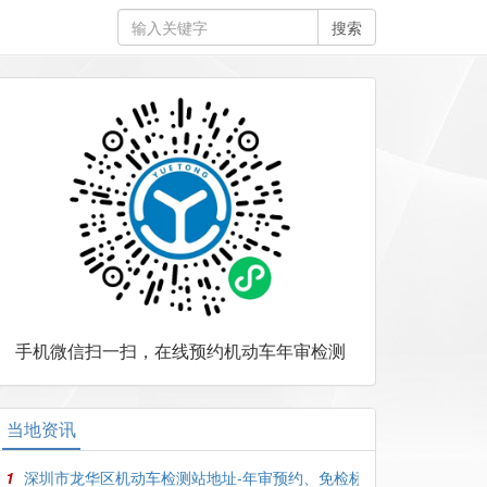
搜索
手机微信扫一扫，在线预约机动车年审检测
当地资讯
1
深圳市龙华区机动车检测站地址-年审预约、免检标志申领