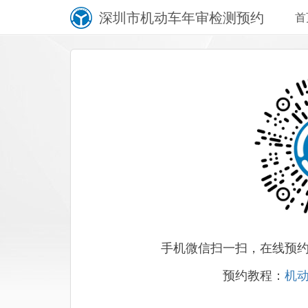
深圳市机动车年审检测预约
首
手机微信扫一扫，在线预
预约教程：
机