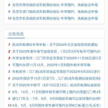
8
东莞市厚街镇机动车检测站地址-年审预约、免检标志申领
9
东莞市虎门镇机动车检测站地址-年审预约、免检标志申领
10
东莞市长安镇机动车检测站地址-年审预约、免检标志申领
公告信息
1
机动车检测站年审年检：关于2024年元旦放假安排的通知
2
关于2023年新年春节放假安排，1月2月3月年检车可预约办理
3
年审业务暂停：江门车管监管系统于2022年11月26日进行系统
4
可预约办理11月12月、2023年1月到期年检年审车辆
5
年检暂停：江门机动车排放监管系统于2022年9月23日进行系统
6
2022年国庆节10月1日至7日，江门机动车检测站放假安排的通
7
关于2022年中秋节（9月10日至12日）机动车检测站放假安排
8
9月、10月、11月到期年检车辆可网上预约办理@江门粤J车主
9
@江门车主：7月、8月、9月到期的车辆可以安排预约办理年审
10
4月、5月、6月到期年审车辆可预约办理#江海/蓬江/礼乐车主#