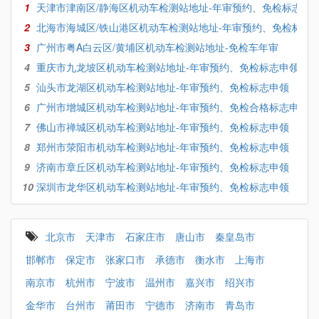
1
天津市津南区/静海区机动车检测站地址-年审预约、免检标志申
2
北海市海城区/铁山港区机动车检测站地址-年审预约、免检标志
3
广州市粤A白云区/黄埔区机动车检测站地址-免检车年审
4
重庆市九龙坡区机动车检测站地址-年审预约、免检标志申领
5
汕头市龙湖区机动车检测站地址-年审预约、免检标志申领
6
广州市增城区机动车检测站地址-年审预约、免检合格标志申领
7
佛山市禅城区机动车检测站地址-年审预约、免检标志申领
8
郑州市荥阳市机动车检测站地址-年审预约、免检标志申领
9
济南市章丘区机动车检测站地址-年审预约、免检标志申领
10
深圳市龙华区机动车检测站地址-年审预约、免检标志申领
北京市
天津市
石家庄市
唐山市
秦皇岛市
邯郸市
保定市
张家口市
承德市
衡水市
上海市
南京市
杭州市
宁波市
温州市
嘉兴市
绍兴市
金华市
台州市
莆田市
宁德市
济南市
青岛市