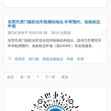
东莞市虎门镇机动车检测站地址-年审预约、免检标志
申领
@Cat 发布于 2023-05-26
5010 次阅读
东莞市虎门镇机动车安全技术检验机构地址，提供汽车摩托车
年审检测预约、免检标志申领（第2/4/8年）等在线服务。
东莞市
虎门镇
免检合格标志
年检
年审
首页
前一页
1
下一页
尾页