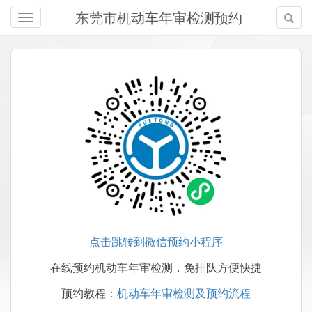
东莞市机动车年审检测预约
点击跳转到微信预约小程序
在线预约机动车年审检测，免排队方便快捷
预约教程：
机动车年审检测及预约流程