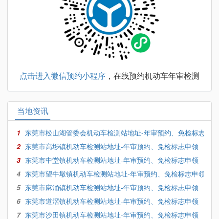
点击进入微信预约小程序
，在线预约机动车年审检测
当地资讯
1
东莞市松山湖管委会机动车检测站地址-年审预约、免检标志申领
2
东莞市高埗镇机动车检测站地址-年审预约、免检标志申领
3
东莞市中堂镇机动车检测站地址-年审预约、免检标志申领
4
东莞市望牛墩镇机动车检测站地址-年审预约、免检标志申领
5
东莞市麻涌镇机动车检测站地址-年审预约、免检标志申领
6
东莞市道滘镇机动车检测站地址-年审预约、免检标志申领
7
东莞市沙田镇机动车检测站地址-年审预约、免检标志申领