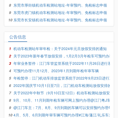
8
东莞市厚街镇机动车检测站地址-年审预约、免检标志申领
9
东莞市虎门镇机动车检测站地址-年审预约、免检标志申领
10
东莞市长安镇机动车检测站地址-年审预约、免检标志申领
公告信息
1
机动车检测站年审年检：关于2024年元旦放假安排的通知
2
关于2023年新年春节放假安排，1月2月3月年检车可预约办理
3
年审业务暂停：江门车管监管系统于2022年11月26日进行系统
4
可预约办理11月12月、2023年1月到期年检年审车辆
5
年检暂停：江门机动车排放监管系统于2022年9月23日进行系统
6
2022年国庆节10月1日至7日，江门机动车检测站放假安排的通
7
关于2022年中秋节（9月10日至12日）机动车检测站放假安排
8
9月、10月、11月到期年检车辆可网上预约办理@江门粤J车主
9
@江门车主：7月、8月、9月到期的车辆可以安排预约办理年审
10
4月、5月、6月到期年审车辆可预约办理#江海/蓬江/礼乐车主#