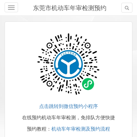
东莞市机动车年审检测预约
点击跳转到微信预约小程序
在线预约机动车年审检测，免排队方便快捷
预约教程：
机动车年审检测及预约流程