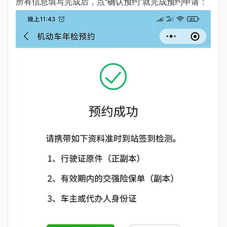
所有信息填写完成后，点“确认预约”就完成预约申请：