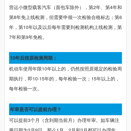
营运小微型载客汽车（面包车除外），第2年、第4年和
第8年免上线检测，但需要申领一次检验合格标志；第6
年，第10年以及以后每年需要到检测机构上线检测，第
7年和第9年免检。
10年后按原检测周期：
机动车使用年限10年以上的，仍然按照原规定的检验周
期执行，即10-15年的，每年检验一次；15年以上的，
每年检验一次。
年审是否可以提前办理？
可以提前3个月（含到期当前月）办理年审。如车辆注
册日期为3月9日，那么1月、2月和3月都可以办理年