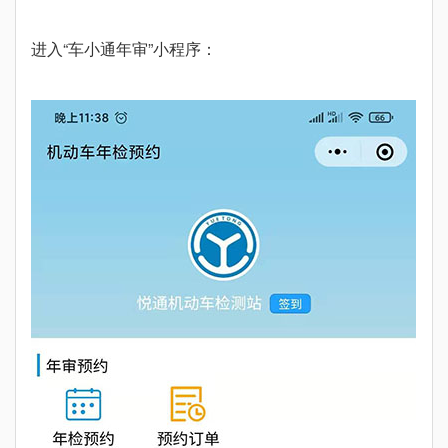
进入“车小通年审”小程序：