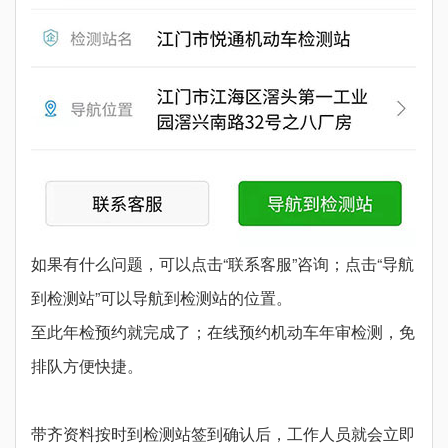
如果有什么问题，可以点击“联系客服”咨询；点击“导航
到检测站”可以导航到检测站的位置。
至此年检预约就完成了；在线预约机动车年审检测，免
排队方便快捷。
带齐资料按时到检测站签到确认后，工作人员就会立即