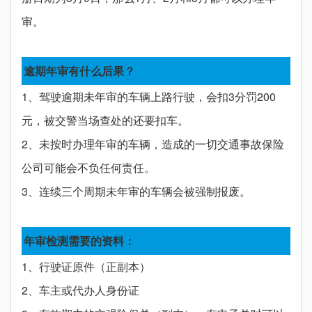
审。
逾期年审有什么后果？
1、驾驶逾期未年审的车辆上路行驶，会扣3分罚200
元，被交警当场查处的还要扣车。
2、未按时办理年审的车辆，造成的一切交通事故保险
公司可能会不负任何责任。
3、连续三个周期未年审的车辆会被强制报废。
年审检测需要的资料：
1、行驶证原件（正副本）
2、车主或代办人身份证