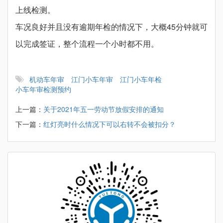
上线检测。
车况良好并且没有逾期年检的情况下，大概45分钟就可
以完成签证，整个流程一个小时都不用。
机动车年审
江门小车年审
江门小车年检
小车年审检测预约
上一篇：
关于2021年五一劳动节放假安排的通知
下一篇：
红灯亮时什么情况下可以右转不会被扣分？