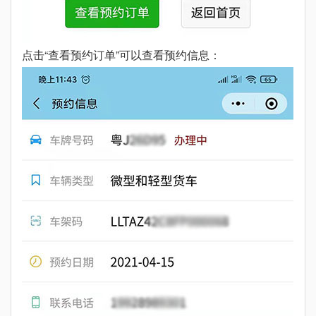
点击“查看预约订单”可以查看预约信息：