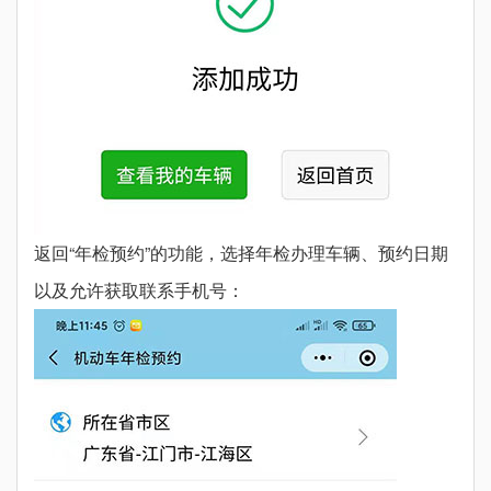
返回“年检预约”的功能，选择年检办理车辆、预约日期
以及允许获取联系手机号：