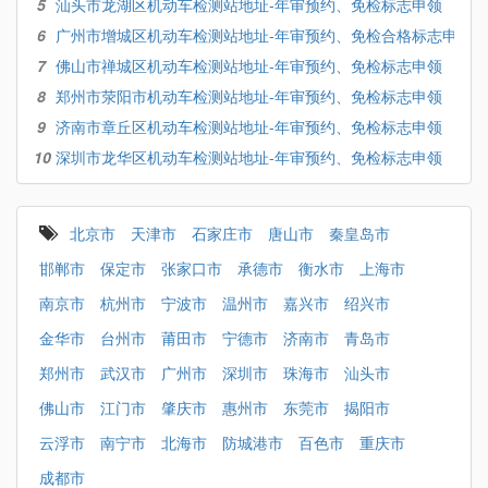
5
汕头市龙湖区机动车检测站地址-年审预约、免检标志申领
6
广州市增城区机动车检测站地址-年审预约、免检合格标志申领
7
佛山市禅城区机动车检测站地址-年审预约、免检标志申领
8
郑州市荥阳市机动车检测站地址-年审预约、免检标志申领
9
济南市章丘区机动车检测站地址-年审预约、免检标志申领
10
深圳市龙华区机动车检测站地址-年审预约、免检标志申领
北京市
天津市
石家庄市
唐山市
秦皇岛市
邯郸市
保定市
张家口市
承德市
衡水市
上海市
南京市
杭州市
宁波市
温州市
嘉兴市
绍兴市
金华市
台州市
莆田市
宁德市
济南市
青岛市
郑州市
武汉市
广州市
深圳市
珠海市
汕头市
佛山市
江门市
肇庆市
惠州市
东莞市
揭阳市
云浮市
南宁市
北海市
防城港市
百色市
重庆市
成都市