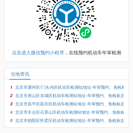
点击进入微信预约小程序
，在线预约机动车年审检测
当地资讯
1
北京市通州区/门头沟区机动车检测站地址-年审预约、免检标志
2
北京市房山区东城区机动车检测站地址-年审预约、免检标志申领
3
北京市昌平区延庆区机动车检测站地址-年审预约、免检标志申领
4
北京市丰台区石景山区机动车检测站地址-年审预约、免检标志
5
北京市朝阳区怀柔区机动车检测站地址-年审预约、免检标志申领