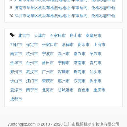
9
济南市章丘区机动车检测站地址-年审预约、免检标志申领
10
深圳市龙华区机动车检测站地址-年审预约、免检标志申领
北京市
天津市
石家庄市
唐山市
秦皇岛市
邯郸市
保定市
张家口市
承德市
衡水市
上海市
南京市
杭州市
宁波市
温州市
嘉兴市
绍兴市
金华市
台州市
莆田市
宁德市
济南市
青岛市
郑州市
武汉市
广州市
深圳市
珠海市
汕头市
佛山市
江门市
肇庆市
惠州市
东莞市
揭阳市
云浮市
南宁市
北海市
防城港市
百色市
重庆市
成都市
yuetongjcz.com
© 2018 - 2026
江门市悦通机动车检测有限公司