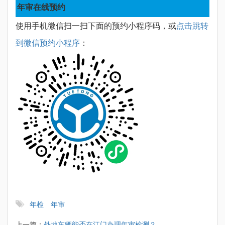
年审在线预约
使用手机微信扫一扫下面的预约小程序码，或
点击跳转
到微信预约小程序
：
年检
年审
上一篇：
外地车辆能否在江门办理年审检测？