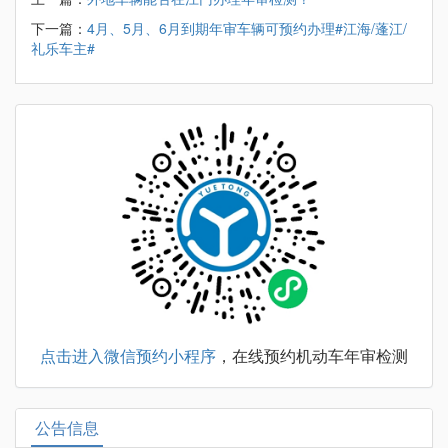
下一篇：
4月、5月、6月到期年审车辆可预约办理#江海/蓬江/
礼乐车主#
点击进入微信预约小程序
，在线预约机动车年审检测
公告信息