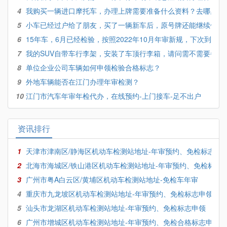
4
我购买一辆进口摩托车，办理上牌需要准备什么资料？去哪里办
5
小车已经过户给了朋友，买了一辆新车后，原号牌还能继续使用
6
15年车，6月已经检验，按照2022年10月年审新规，下次到底怎
7
我的SUV自带车行李架，安装了车顶行李箱，请问需不需要备案
8
单位企业公司车辆如何申领检验合格标志？
9
外地车辆能否在江门办理年审检测？
10
江门市汽车年审年检代办，在线预约-上门接车-足不出户
资讯排行
1
天津市津南区/静海区机动车检测站地址-年审预约、免检标志申
2
北海市海城区/铁山港区机动车检测站地址-年审预约、免检标志
3
广州市粤A白云区/黄埔区机动车检测站地址-免检车年审
4
重庆市九龙坡区机动车检测站地址-年审预约、免检标志申领
5
汕头市龙湖区机动车检测站地址-年审预约、免检标志申领
6
广州市增城区机动车检测站地址-年审预约、免检合格标志申领