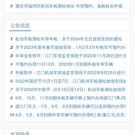
8
肇庆市端州区机动车检测站地址-年审预约、免检标志申领
公告信息
1
机动车检测站年审年检：关于2024年元旦放假安排的通知
2
关于2023年新年春节放假安排，1月2月3月年检车可预约办理
3
年审业务暂停：江门车管监管系统于2022年11月26日进行系统
4
可预约办理11月12月、2023年1月到期年检年审车辆
5
年检暂停：江门机动车排放监管系统于2022年9月23日进行系统
6
2022年国庆节10月1日至7日，江门机动车检测站放假安排的通
7
关于2022年中秋节（9月10日至12日）机动车检测站放假安排
8
9月、10月、11月到期年检车辆可网上预约办理@江门粤J车主
9
@江门车主：7月、8月、9月到期的车辆可以安排预约办理年审
10
4月、5月、6月到期年审车辆可预约办理#江海/蓬江/礼乐车主#
年审助手