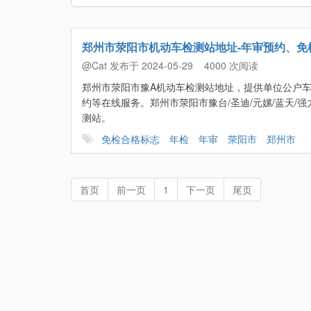
郑州市荥阳市机动车检测站地址-年审预约、免
@Cat 发布于 2024-05-29
4000 次阅读
郑州市荥阳市豫A机动车检测站地址，提供单位公户
约等在线服务。郑州市荥阳市豫台/圣迪/元嫘/蓝天/强力
测站。
免检合格标志
年检
年审
荥阳市
郑州市
首页
前一页
1
下一页
尾页