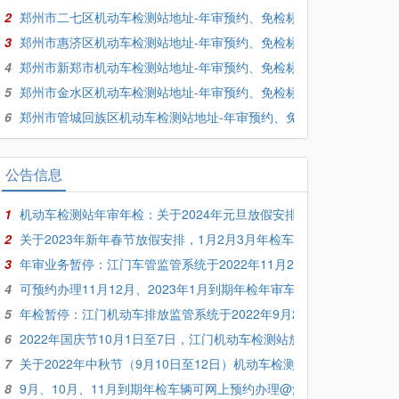
2
郑州市二七区机动车检测站地址-年审预约、免检标志申领
3
郑州市惠济区机动车检测站地址-年审预约、免检标志申领
4
郑州市新郑市机动车检测站地址-年审预约、免检标志申领
5
郑州市金水区机动车检测站地址-年审预约、免检标志申领
6
郑州市管城回族区机动车检测站地址-年审预约、免检标志申领
公告信息
1
机动车检测站年审年检：关于2024年元旦放假安排的通知
2
关于2023年新年春节放假安排，1月2月3月年检车可预约办理
3
年审业务暂停：江门车管监管系统于2022年11月26日进行系统升级
4
可预约办理11月12月、2023年1月到期年检年审车辆
5
年检暂停：江门机动车排放监管系统于2022年9月23日进行系统升级
6
2022年国庆节10月1日至7日，江门机动车检测站放假安排的通知
7
关于2022年中秋节（9月10日至12日）机动车检测站放假安排的通知
8
9月、10月、11月到期年检车辆可网上预约办理@江门粤J车主