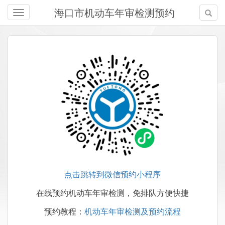
海口市机动车年审检测预约
点击跳转到微信预约小程序
在线预约机动车年审检测，免排队方便快捷
预约教程：
机动车年审检测及预约流程