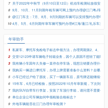
7
关于2022年中秋节（9月10日至12日）机动车检测站放假安排
8
9月、10月、11月到期年检车辆可网上预约办理@江门粤J车主
9
@江门车主：7月、8月、9月到期的车辆可以安排预约办理年审
10
4月、5月、6月到期年审车辆可预约办理#江海/蓬江/礼乐车主#
年审助手
1
私家车、摩托车免检电子标志申领方法，办理周期第2、4、8年
2
交管12123申请车辆电子转籍业务，因个人原因不想转了能取消
3
我有辆小车因年久失修一直停在停车场，现想注销要办理什么手
4
我购买一辆进口摩托车，办理上牌需要准备什么资料？去哪里办
5
小车已经过户给了朋友，买了一辆新车后，原号牌还能继续使用
6
15年车，6月已经检验，按照2022年10月年审新规，下次到底怎
7
我的SUV自带车行李架，安装了车顶行李箱，请问需不需要备案
8
单位企业公司车辆如何申领检验合格标志？
9
外地车辆能否在江门办理年审检测？