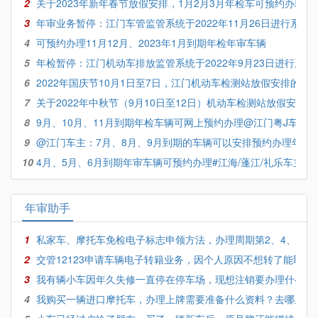
2
关于2023年新年春节放假安排，1月2月3月年检车可预约办理
3
年审业务暂停：江门车管监管系统于2022年11月26日进行系统
4
可预约办理11月12月、2023年1月到期年检年审车辆
5
年检暂停：江门机动车排放监管系统于2022年9月23日进行系统
6
2022年国庆节10月1日至7日，江门机动车检测站放假安排的通
7
关于2022年中秋节（9月10日至12日）机动车检测站放假安排
8
9月、10月、11月到期年检车辆可网上预约办理@江门粤J车主
9
@江门车主：7月、8月、9月到期的车辆可以安排预约办理年审
10
4月、5月、6月到期年审车辆可预约办理#江海/蓬江/礼乐车主#
年审助手
1
私家车、摩托车免检电子标志申领方法，办理周期第2、4、8年
2
交管12123申请车辆电子转籍业务，因个人原因不想转了能取消
3
我有辆小车因年久失修一直停在停车场，现想注销要办理什么手
4
我购买一辆进口摩托车，办理上牌需要准备什么资料？去哪里办