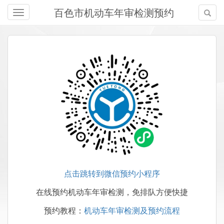
百色市机动车年审检测预约
点击跳转到微信预约小程序
在线预约机动车年审检测，免排队方便快捷
预约教程：
机动车年审检测及预约流程