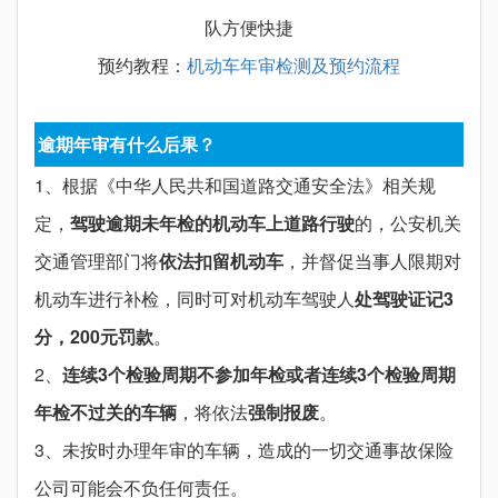
队方便快捷
预约教程：
机动车年审检测及预约流程
逾期年审有什么后果？
1、根据《中华人民共和国道路交通安全法》相关规
定，
驾驶逾期未年检的机动车上道路行驶
的，公安机关
交通管理部门将
依法扣留机动车
，并督促当事人限期对
机动车进行补检，同时可对机动车驾驶人
处驾驶证记3
分，200元罚款
。
2、
连续3个检验周期不参加年检或者连续3个检验周期
年检不过关的车辆
，将依法
强制报废
。
3、未按时办理年审的车辆，造成的一切交通事故保险
公司可能会不负任何责任。