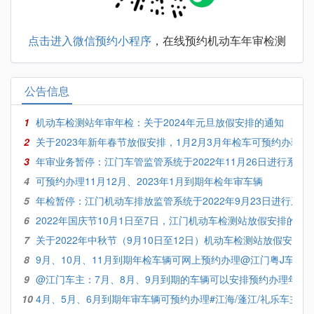
点击进入微信预约小程序
，在线预约机动车年审检测
公告信息
1
机动车检测站年审年检：关于2024年元旦放假安排的通知
2
关于2023年新年春节放假安排，1月2月3月年检车可预约办理
3
年审业务暂停：江门车管监管系统于2022年11月26日进行系统
4
可预约办理11月12月、2023年1月到期年检年审车辆
5
年检暂停：江门机动车排放监管系统于2022年9月23日进行系统
6
2022年国庆节10月1日至7日，江门机动车检测站放假安排的通
7
关于2022年中秋节（9月10日至12日）机动车检测站放假安排
8
9月、10月、11月到期年检车辆可网上预约办理@江门粤J车主
9
@江门车主：7月、8月、9月到期的车辆可以安排预约办理年审
10
4月、5月、6月到期年审车辆可预约办理#江海/蓬江/礼乐车主#