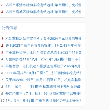
2
温州市乐清市机动车检测站地址-年审预约、免检标志申领
3
温州市鹿城区机动车检测站地址-年审预约、免检标志申领
公告信息
1
机动车检测站年审年检：关于2024年元旦放假安排的通知
2
关于2023年新年春节放假安排，1月2月3月年检车可预约办理
3
年审业务暂停：江门车管监管系统于2022年11月26日进行系统升级
4
可预约办理11月12月、2023年1月到期年检年审车辆
5
年检暂停：江门机动车排放监管系统于2022年9月23日进行系统升级
6
2022年国庆节10月1日至7日，江门机动车检测站放假安排的通知
7
关于2022年中秋节（9月10日至12日）机动车检测站放假安排的通知
8
9月、10月、11月到期年检车辆可网上预约办理@江门粤J车主
9
@江门车主：7月、8月、9月到期的车辆可以安排预约办理年审啦
10
4月、5月、6月到期年审车辆可预约办理#江海/蓬江/礼乐车主#