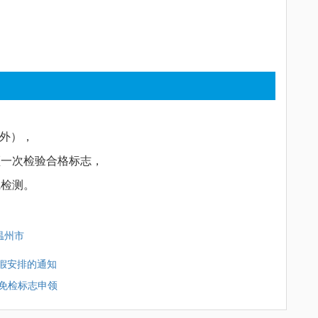
外），
领一次检验合格标志，
线检测。
温州市
放假安排的通知
免检标志申领