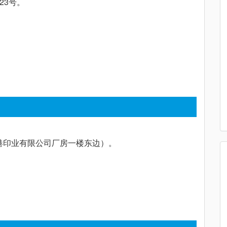
23号。
。
港印业有限公司厂房一楼东边）。