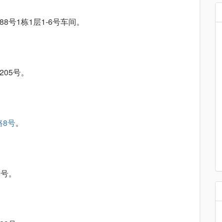
号1栋1层1-6号车间。
05号。
8号
。
5号。