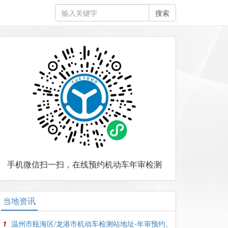
搜索
手机微信扫一扫，在线预约机动车年审检测
当地资讯
1
温州市瓯海区/龙港市机动车检测站地址-年审预约、免检标志申领