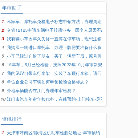
年审助手
1
私家车、摩托车免检电子标志申领方法，办理周期第2、4、8年
2
交管12123申请车辆电子转籍业务，因个人原因不想转了能取消吗？
3
我有辆小车因年久失修一直停在停车场，现想注销要办理什么手续？
4
我购买一辆进口摩托车，办理上牌需要准备什么资料？去哪里办理？
5
小车已经过户给了朋友，买了一辆新车后，原号牌还能继续使用吗？
6
15年车，6月已经检验，按照2022年10月年审新规，下次到底怎么检
7
我的SUV自带车行李架，安装了车顶行李箱，请问需不需要备案？
8
单位企业公司车辆如何申领检验合格标志？
9
外地车辆能否在江门办理年审检测？
10
江门市汽车年审年检代办，在线预约-上门接车-足不出户
资讯排行
1
天津市津南区/静海区机动车检测站地址-年审预约、免检标志申领