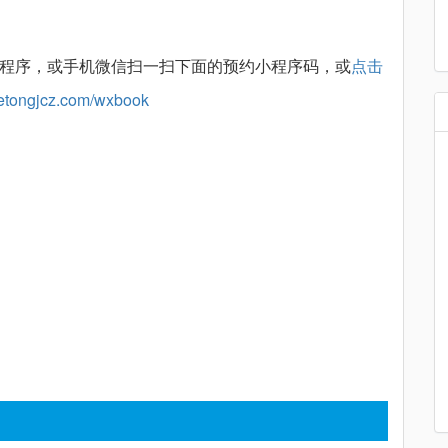
小程序，或手机微信扫一扫下面的预约小程序码，或
点击
gjcz.com/wxbook