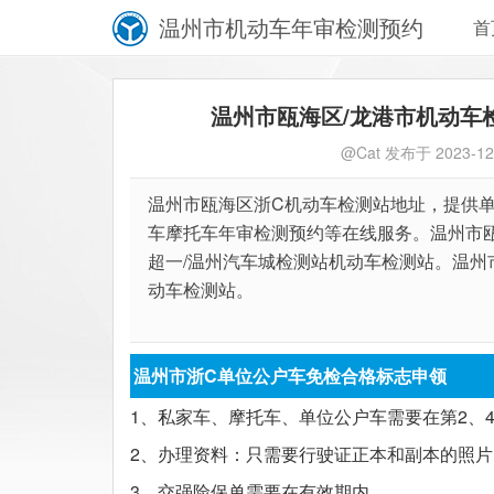
温州市机动车年审检测预约
首
温州市瓯海区/龙港市机动车
@Cat 发布于 2023-12
温州市瓯海区浙C机动车检测站地址，提供
车摩托车年审检测预约等在线服务。温州市瓯海
超一/温州汽车城检测站机动车检测站。温州
动车检测站。
温州市浙C单位公户车免检合格标志申领
1、私家车、摩托车、单位公户车需要在第2、
2、办理资料：只需要行驶证正本和副本的照
3、交强险保单需要在有效期内。