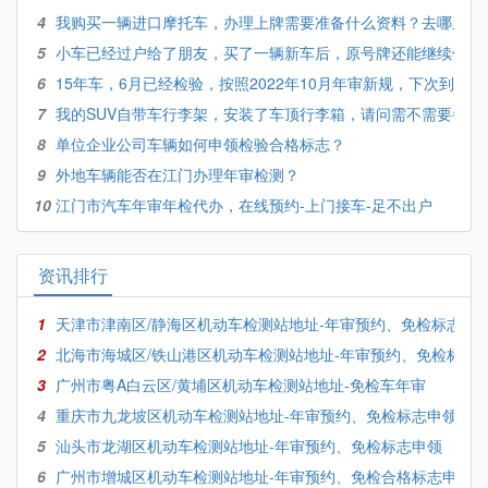
4
我购买一辆进口摩托车，办理上牌需要准备什么资料？去哪里办
5
小车已经过户给了朋友，买了一辆新车后，原号牌还能继续使用
6
15年车，6月已经检验，按照2022年10月年审新规，下次到底怎
7
我的SUV自带车行李架，安装了车顶行李箱，请问需不需要备案
8
单位企业公司车辆如何申领检验合格标志？
9
外地车辆能否在江门办理年审检测？
10
江门市汽车年审年检代办，在线预约-上门接车-足不出户
资讯排行
1
天津市津南区/静海区机动车检测站地址-年审预约、免检标志申
2
北海市海城区/铁山港区机动车检测站地址-年审预约、免检标志
3
广州市粤A白云区/黄埔区机动车检测站地址-免检车年审
4
重庆市九龙坡区机动车检测站地址-年审预约、免检标志申领
5
汕头市龙湖区机动车检测站地址-年审预约、免检标志申领
6
广州市增城区机动车检测站地址-年审预约、免检合格标志申领