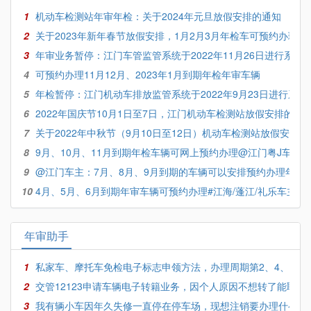
1
机动车检测站年审年检：关于2024年元旦放假安排的通知
2
关于2023年新年春节放假安排，1月2月3月年检车可预约办理
3
年审业务暂停：江门车管监管系统于2022年11月26日进行系统
4
可预约办理11月12月、2023年1月到期年检年审车辆
5
年检暂停：江门机动车排放监管系统于2022年9月23日进行系统
6
2022年国庆节10月1日至7日，江门机动车检测站放假安排的通
7
关于2022年中秋节（9月10日至12日）机动车检测站放假安排
8
9月、10月、11月到期年检车辆可网上预约办理@江门粤J车主
9
@江门车主：7月、8月、9月到期的车辆可以安排预约办理年审
10
4月、5月、6月到期年审车辆可预约办理#江海/蓬江/礼乐车主#
年审助手
1
私家车、摩托车免检电子标志申领方法，办理周期第2、4、8年
2
交管12123申请车辆电子转籍业务，因个人原因不想转了能取消
3
我有辆小车因年久失修一直停在停车场，现想注销要办理什么手