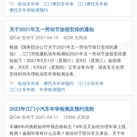
机动车年审
江门摩托车年审
江门摩托车年检
摩托车年审检测预约
关于2021年五一劳动节放假安排的通知
@Cat 发布于 2021-04-15
4238 次阅读
根据《国务院办公厅关于2021年五一劳动节假日安排的通
知》，江门市悦通机动车检测站2021年五一劳动节放假安排通
知如下：2021年5月1日（星期六）至5日（星期三）放假调
休，共5天；5月6日（星期四）正常业务办理，请各车主合理
安排时间办理机动车年审检测业务。
机动车年审
摩托车年审预约
江门小车年审
江门小车年检
年审检测预约
2023年江门小汽车年审检测及预约流程
@Cat 发布于 2021-04-11
12866 次阅读
车辆6年内免检如何申领合格标志？6年后又如何办理年审上线
检测？逾期年审有什么后果？相信对于部分车主来说，关于年