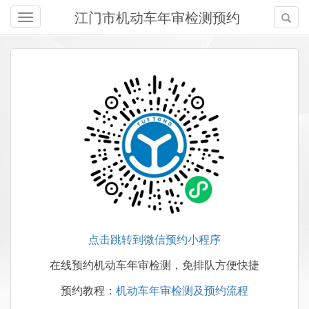
江门市机动车年审检测预约
点击跳转到微信预约小程序
在线预约机动车年审检测，免排队方便快捷
预约教程：
机动车年审检测及预约流程