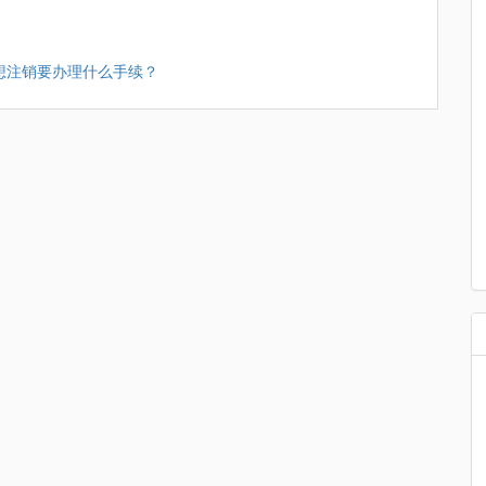
想注销要办理什么手续？