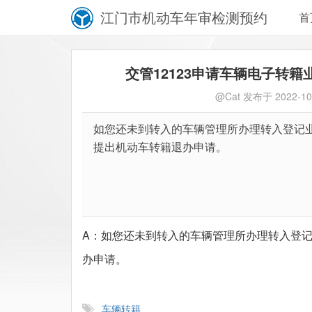
江门市机动车年审检测预约
首
交管12123申请车辆电子转
@Cat 发布于 2022-10
如您还未到转入的车辆管理所办理转入登记业务
提出机动车转籍退办申请。
A：如您还未到转入的车辆管理所办理转入登记业
办申请。
车辆转籍